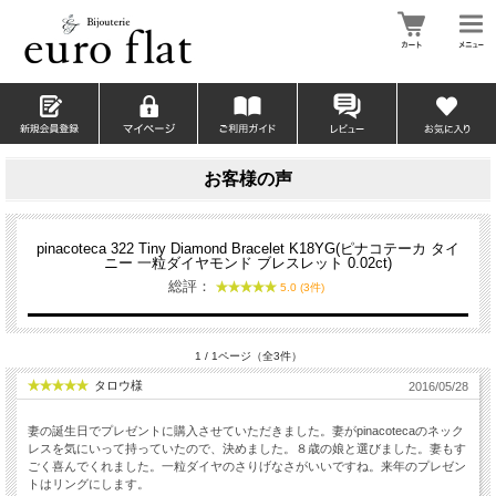
お客様の声
pinacoteca 322 Tiny Diamond Bracelet K18YG(ピナコテーカ タイ
ニー 一粒ダイヤモンド ブレスレット 0.02ct)
総評：
5.0 (3件)
1 / 1ページ（全3件）
タロウ様
2016/05/28
妻の誕生日でプレゼントに購入させていただきました。妻がpinacotecaのネック
レスを気にいって持っていたので、決めました。８歳の娘と選びました。妻もす
ごく喜んでくれました。一粒ダイヤのさりげなさがいいですね。来年のプレゼン
トはリングにします。