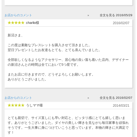
お店からのコメント
2016/05/29
charlio様
2016/02/07
新沼さま、
この度は素敵なブレスレットを購入させて頂きました。
翌日プレゼントしたお友達もとても、とても喜んでいました。
全部欲しくなるようなアクセサリー、居心地の良い落ち着いた店内、デザイナー
の新沼さんとの時間は全てにおいて5つ星です。
またお店に行きますので、どうぞよろしくお願いします。
ありがとうございました。
お店からのコメント
2016/02/07
うしママ様
2014/03/21
とても親切で、サイズ直しにも早い対応と、ピッタリ感にとても嬉しく思いま
す。ありがとうございました。ダイヤの美しい輝きを見ながら毎日家事を頑張れ
そうです。一生大事に身につけていこうと思っています。本物の輝きに大満足で
す！