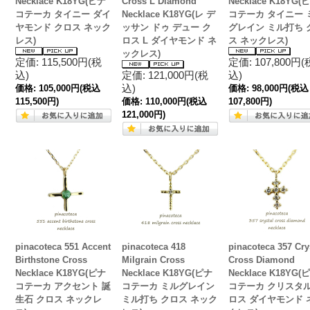
Necklace K18YG(ピナ
Cross L Diamond
Necklace K18YG(
コテーカ タイニー ダイ
Necklace K18YG(レ デ
コテーカ タイニー 
ヤモンド クロス ネック
ッサン ドゥ デュー ク
グレイン ミル打ち 
レス)
ロス L ダイヤモンド ネ
ス ネックレス)
ックレス)
定価: 115,500円(税
定価: 107,800円(
込)
定価: 121,000円(税
込)
込)
価格:
105,000円
(税込
価格:
98,000円
(税込
115,500円)
価格:
110,000円
(税込
107,800円)
121,000円)
pinacoteca 551 Accent
pinacoteca 418
pinacoteca 357 Cry
Birthstone Cross
Milgrain Cross
Cross Diamond
Necklace K18YG(ピナ
Necklace K18YG(ピナ
Necklace K18YG(
コテーカ アクセント 誕
コテーカ ミルグレイン
コテーカ クリスタル
生石 クロス ネックレ
ミル打ち クロス ネック
ロス ダイヤモンド 