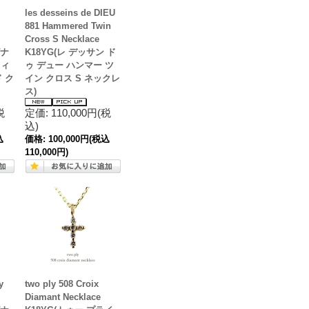
les desseins de DIEU
881 Hammered Twin
Cross S Necklace
ピナ
K18YG(レ デッサン ド
ウィ
ゥ デュー ハンマー ツ
 ク
イン クロス S ネックレ
ス)
税
定価: 110,000円(税
込)
込
価格:
100,000円
(税込
110,000円)
y
two ply 508 Croix
Diamant Necklace