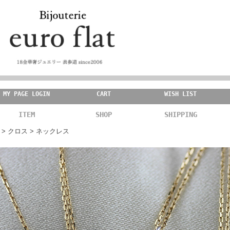
MY PAGE LOGIN
CART
WISH LIST
ITEM
SHOP
SHIPPING
>
クロス
> ネックレス