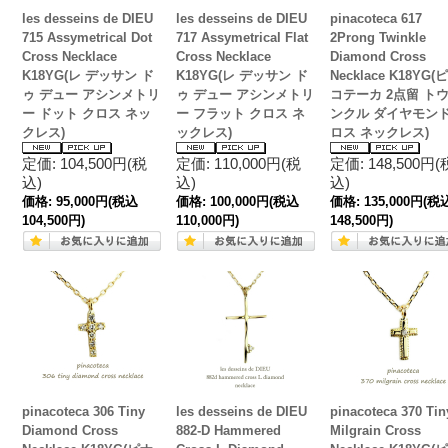
les desseins de DIEU
les desseins de DIEU
pinacoteca 617
715 Assymetrical Dot
717 Assymetrical Flat
2Prong Twinkle
Cross Necklace
Cross Necklace
Diamond Cross
K18YG(レ デッサン ド
K18YG(レ デッサン ド
Necklace K18YG(
ゥ デュー アシンメトリ
ゥ デュー アシンメトリ
コテーカ 2点留 ト
ー ドット クロス ネッ
ー フラット クロス ネ
ンクル ダイヤモンド
クレス)
ックレス)
ロス ネックレス)
定価: 104,500円(税
定価: 110,000円(税
定価: 148,500円(
込)
込)
込)
価格:
95,000円
(税込
価格:
100,000円
(税込
価格:
135,000円
(税
104,500円)
110,000円)
148,500円)
pinacoteca 306 Tiny
les desseins de DIEU
pinacoteca 370 Tin
Diamond Cross
882-D Hammered
Milgrain Cross