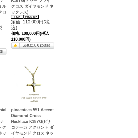
ピナ
K18YG(トゥー プライ
ミル
クロス ダイヤモンド ネ
クロ
ックレス)
定価: 110,000円(税
税
込)
価格:
100,000円
(税込
110,000円)
stal
pinacoteca 551 Accent
Diamond Cross
ピナ
Necklace K18YG(ピナ
 ク
コテーカ アクセント ダ
ネッ
イヤモンド クロス ネッ