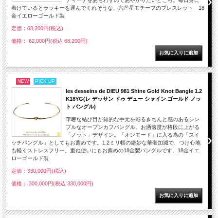
ディーテをあらわすのであやかりたいところ。毎日身に
着けているとラッキーを運んでくれそうな、六芒星モチーフのブレスレット 18
金イエローゴールド製
定価：68,200円(税込)
価格： 62,000円(税込 68,200円)
NEW
PICK UP
les desseins de DIEU 981 Shine Gold Knot Bangle 1.2
K18YG(レ デッサン ドゥ デュー シャイン ゴールド ノッ
ト バングル)
華奢な結び目が知的な手元を彩るきちんと感のあるシン
プルなオープンカフバングル。お洒落度が格段に上がる
「ノット」デザイン。「オンモード」に入る為の「スイ
ッチバングル」としてもお薦めです。1.2ミリ幅の絶妙な華奢加減で、つけ心地
も軽くストレスフリー。重ね使いにもお薦めの18金製バングルです。18金イエ
ローゴールド製
定価：330,000円(税込)
価格： 300,000円(税込 330,000円)