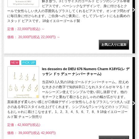
解き放つ。3ミリサイズのゴールド ビッツのシンプル華奢
ピアスです。ベーシックなデザインで、身に付けるとク
ールで女性らしい大人の雰囲気もプラスしてくれるピアスです。オンオフ問わず
に毎日身に付けられます。ご自身へのご褒美に、そしてプレゼントにもお薦めの
スタッド ピアスです。18金イエローゴールド製
定価：22,000円(税込)
～
価格： 20,000円(税込 22,000円)
～
NEW
PICK UP
les desseins de DIEU 676 Numero Charm K18YG(レ デ
ッサン ドゥ デュー ナンバー チャーム)
当店NO.1人気の18金ゴールドナンバーチャーム。控えめ
な大きさの数字で知的&辛口こなれスタイルがキマる！オ
ールシーズン使えてシンプルで使い回し抜群です。他の
モチーフと重ねて着けるとおしゃれの幅が広がります。
直線過ぎず柔らかい感じが◎曲線デザインが女性らしさをプラスしつつ大人っぽ
さのある辛口スタイル仕上げてくれます。シンプルなTシャツなどのトップスに
もおしゃれに着けこなせます。1、2、3、4、5、6、7、8、9 18金イエローゴー
ルド製 チェーン別売り
定価：42,900円(税込)
価格： 39,000円(税込 42,900円)