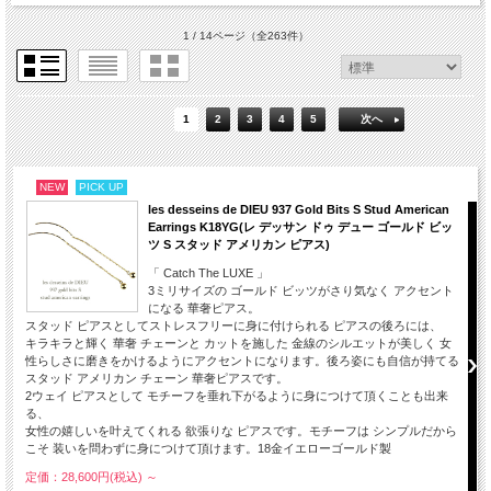
1 / 14ページ
（全263件）
1
2
3
4
5
次へ
NEW
PICK UP
les desseins de DIEU 937 Gold Bits S Stud American
Earrings K18YG(レ デッサン ドゥ デュー ゴールド ビッ
ツ S スタッド アメリカン ピアス)
「 Catch The LUXE 」
3ミリサイズの ゴールド ビッツがさり気なく アクセント
になる 華奢ピアス。
スタッド ピアスとしてストレスフリーに身に付けられる ピアスの後ろには、
キラキラと輝く 華奢 チェーンと カットを施した 金線のシルエットが美しく 女
性らしさに磨きをかけるようにアクセントになります。後ろ姿にも自信が持てる
スタッド アメリカン チェーン 華奢ピアスです。
2ウェイ ピアスとして モチーフを垂れ下がるように身につけて頂くことも出来
る、
女性の嬉しいを叶えてくれる 欲張りな ピアスです。モチーフは シンプルだから
こそ 装いを問わずに身につけて頂けます。18金イエローゴールド製
定価：28,600円(税込)
～