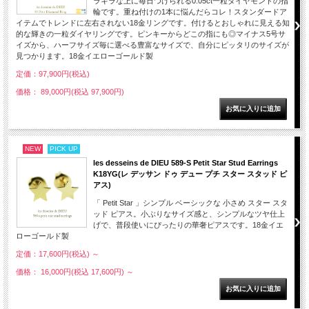
ラキラな上に毎日つけられる0.05ct一粒ダイヤモンドの指
輪です。重ね付けの1本に悩んだらコレ！スタンダードア
イテムでトレンドに左右されない18金リングです。付けるとおしゃれに見える知
的な輝きの一粒ダイヤリングです。ピンキーからどこの指にも◎マイナス5号サ
イズから、ハーフサイズ毎に選べる豊富なサイズで、自分にピッタリのサイズが
見つかります。18金イエローゴールド製
定価：97,900円(税込)
価格： 89,000円(税込 97,900円)
NEW
PICK UP
les desseins de DIEU 589-S Petit Star Stud Earrings
K18YG(レ デッサン ドゥ デュー プチ スター スタッド ピ
アス)
「 Petit Star 」シンプル ベーシックな 小さめ スター スタ
ッド ピアス。小ぶりなサイズ感と、シンプルなツヤ仕上
げで、普段使いにぴったりの華奢ピアスです。18金イエ
ローゴールド製
定価：17,600円(税込)
～
価格： 16,000円(税込 17,600円)
～