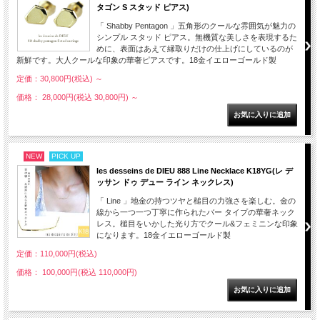
タゴン S スタッド ピアス)
「 Shabby Pentagon 」五角形のクールな雰囲気が魅力の
シンプル スタッド ピアス。無機質な美しさを表現するた
めに、表面はあえて縁取りだけの仕上げにしているのが
新鮮です。大人クールな印象の華奢ピアスです。18金イエローゴールド製
定価：30,800円(税込)
～
価格： 28,000円(税込 30,800円)
～
NEW
PICK UP
les desseins de DIEU 888 Line Necklace K18YG(レ デ
ッサン ドゥ デュー ライン ネックレス)
「 Line 」地金の持つツヤと槌目の力強さを楽しむ。金の
線から一つ一つ丁寧に作られたバー タイプの華奢ネック
レス。槌目をいかした光り方でクール&フェミニンな印象
になります。18金イエローゴールド製
定価：110,000円(税込)
価格： 100,000円(税込 110,000円)