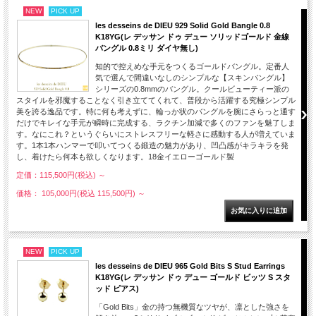
NEW
PICK UP
les desseins de DIEU 929 Solid Gold Bangle 0.8
K18YG(レ デッサン ドゥ デュー ソリッドゴールド 金線
バングル 0.8ミリ ダイヤ無し)
知的で控えめな手元をつくるゴールドバングル。定番人
気で選んで間違いなしのシンプルな【スキンバングル】
シリーズの0.8mmのバングル。クールビューティー派の
スタイルを邪魔することなく引き立ててくれて、普段から活躍する究極シンプル
美を誇る逸品です。特に何も考えずに、輪っか状のバングルを腕にさらっと通す
だけでキレイな手元が瞬時に完成する、ラクチン加減で多くのファンを魅了しま
す。なにこれ？というぐらいにストレスフリーな軽さに感動する人が増えていま
す。1本1本ハンマーで叩いてつくる鍛造の魅力があり、凹凸感がキラキラを発
し、着けたら何本も欲しくなります。18金イエローゴールド製
定価：115,500円(税込)
～
価格： 105,000円(税込 115,500円)
～
NEW
PICK UP
les desseins de DIEU 965 Gold Bits S Stud Earrings
K18YG(レ デッサン ドゥ デュー ゴールド ビッツ S スタ
ッド ピアス)
「Gold Bits」金の持つ無機質なツヤが、凛とした強さを