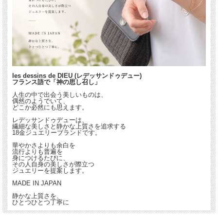
les dessins de DIEU (レデッサンドゥデュー)
フランス語で「神の思し召し」
人生の中で出会う美しいものは、
偶然のようでいて、
どこか必然にも思えます。
レデッサンドゥデューは、
繊細な美しさと静かな上質さを追求する
18金ジュエリーブランドです。
華やかさよりも余白を
流行よりも普遍を
身につけるたびに、
その人自身の美しさが際立つ
ジュエリーを提案します。
MADE IN JAPAN
静かな上質さを、
ひとつひとつ丁寧に