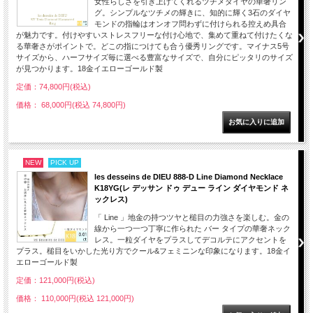
女性らしさを引き上げてくれるツチメダイヤの華奢リン
グ。シンプルなツチメの輝きに、知的に輝く3石のダイヤ
モンドの指輪はオンオフ問わずに付けられる控えめ具合
が魅力です。付けやすいストレスフリーな付け心地で、集めて重ねて付けたくな
る華奢さがポイントで。どこの指につけても合う優秀リングです。マイナス5号
サイズから、ハーフサイズ毎に選べる豊富なサイズで、自分にピッタリのサイズ
が見つかります。18金イエローゴールド製
定価：74,800円(税込)
価格： 68,000円(税込 74,800円)
NEW
PICK UP
les desseins de DIEU 888-D Line Diamond Necklace
K18YG(レ デッサン ドゥ デュー ライン ダイヤモンド ネ
ックレス)
「 Line 」地金の持つツヤと槌目の力強さを楽しむ。金の
線から一つ一つ丁寧に作られた バー タイプの華奢ネック
レス。一粒ダイヤをプラスしてデコルテにアクセントを
プラス。槌目をいかした光り方でクール&フェミニンな印象になります。18金イ
エローゴールド製
定価：121,000円(税込)
価格： 110,000円(税込 121,000円)