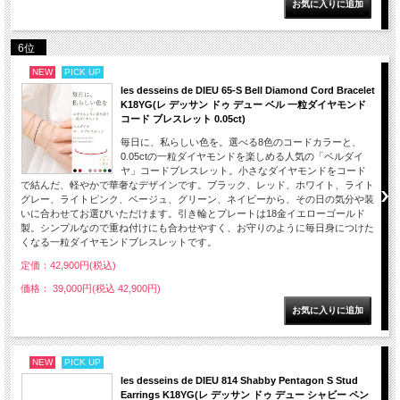
6位
NEW
PICK UP
les desseins de DIEU 65-S Bell Diamond Cord Bracelet
K18YG(レ デッサン ドゥ デュー ベル 一粒ダイヤモンド
コード ブレスレット 0.05ct)
毎日に、私らしい色を。選べる8色のコードカラーと、
0.05ctの一粒ダイヤモンドを楽しめる人気の「ベルダイ
ヤ」コードブレスレット。小さなダイヤモンドをコード
で結んだ、軽やかで華奢なデザインです。ブラック、レッド、ホワイト、ライト
グレー、ライトピンク、ベージュ、グリーン、ネイビーから、その日の気分や装
いに合わせてお選びいただけます。引き輪とプレートは18金イエローゴールド
製。シンプルなので重ね付けにも合わせやすく、お守りのように毎日身につけた
くなる一粒ダイヤモンドブレスレットです。
定価：42,900円(税込)
価格： 39,000円(税込 42,900円)
NEW
PICK UP
les desseins de DIEU 814 Shabby Pentagon S Stud
Earrings K18YG(レ デッサン ドゥ デュー シャビー ペン