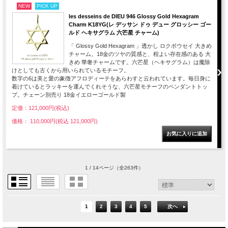
NEW
PICK UP
les desseins de DIEU 946 Glossy Gold Hexagram
Charm K18YG(レ デッサン ドゥ デュー グロッシー ゴー
ルド ヘキサグラム 六芒星 チャーム)
「 Glossy Gold Hexagram 」透かし ロクボウセイ 大きめ
チャーム。18金のツヤの質感と、程よい存在感のある 大
きめ 華奢チャームです。六芒星（ヘキサグラム）は魔除
けとしても古くから用いられているモチーフ。
数字の6は美と愛の象徴アフロディーテをあらわすと云われています。毎日身に
着けているとラッキーを運んでくれそうな、六芒星モチーフのペンダントトッ
プ。チェーン別売り 18金イエローゴールド製
定価：121,000円(税込)
価格： 110,000円(税込 121,000円)
1 / 14ページ
（全263件）
1
2
3
4
5
次へ