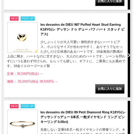
NEW
PICK UP
les desseins de DIEU 987 Puffed Heart Stud Earring
K18YG(レ デッサン ドゥ デュー パフ ハート スタッド ピ
アス)
少しぷっくりが大人可愛い 個性的すぎないハートピア
ス。小ぶりなサイズが合わせやすく、ありそうでなかっ
た少しだけ立体感のあるハートです。18金無垢の艶感が
上品に輝き、ハートなのに甘すぎない、大人のためのハートです。シーンを問わ
ずにいつも迷わず付けられ、もらっても嬉しい、ギフトに、ご褒美にもお薦めで
す。18金イエローゴールド製
定価：38,500円(税込)
～
価格： 35,000円(税込 38,500円)
～
NEW
PICK UP
les desseins de DIEU 89 Petit Diamond Ring K18YG(レ
デッサンドゥデュー 6本爪 一粒ダイヤモンド リング ピン
キーリング 0.05ct)
失敗しない 定番6本爪一粒ダイヤモンドの華奢リング。キ