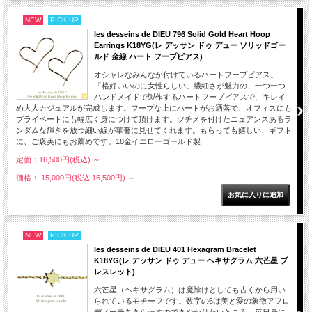
NEW
PICK UP
les desseins de DIEU 796 Solid Gold Heart Hoop
Earrings K18YG(レ デッサン ドゥ デュー ソリッドゴー
ルド 金線 ハート フープピアス)
オシャレなみんなが付けているハートフープピアス。
「格好いいのに女性らしい」繊細さが魅力の、一つ一つ
ハンドメイドで製作するハートフープピアスで、キレイ
め大人カジュアルが完成します。フープな上にハートがお洒落で、オフィスにも
プライベートにも幅広く身につけて頂けます。ツチメを付けたニュアンスあるラ
ンダムな輝きを放つ細い線が華奢に見せてくれます。もらっても嬉しい、ギフト
に、ご褒美にもお薦めです。18金イエローゴールド製
定価：16,500円(税込)
～
価格： 15,000円(税込 16,500円)
～
NEW
PICK UP
les desseins de DIEU 401 Hexagram Bracelet
K18YG(レ デッサン ドゥ デュー ヘキサグラム 六芒星 ブ
レスレット)
六芒星（ヘキサグラム）は魔除けとしても古くから用い
られているモチーフです。数字の6は美と愛の象徴アフロ