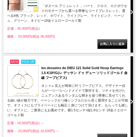
「ボヌール アミュレット 」ハート、クロス、ロクボウセ
イのモチーフから選べる華奢なコードブレスレット。選
べる8色 ブラック、レッド、ホワイト、ライトグレー、ライトピンク、ベージ
ュ、グリーン、ネイビー18金イエローゴールド製
定価：36,300円(税込)
価格： 33,000円(税込 36,300円)
NEW
PICK UP
les desseins de DIEU 121 Solid Gold Hoop Earrings
1.5 K18YG(レ デッサン ドゥ デュー ソリッドゴールド 金
線 フープピアス)
オシャレ見えが簡単に叶うフープピアス。デザイナー自
らが一つ一つハンドメイドで製作する、ツチメを付けた
ニュアンスあるランダムな輝きを放つ華奢に見せてくれ
る細い線が魅力です。ベーシックかつ極シンプルだから長く愛用することが可能
で、オフィスにもプライベートにも幅広く身につけて頂けます。もらっても嬉し
い、ギフトに、ご褒美にもお薦めです。横1.5センチ×縦1.8センチ 18金イエロー
ゴールド製
定価：16,500円(税込)
～
価格： 15,000円(税込 16,500円)
～