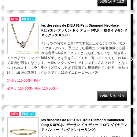
NEW
PICK UP
les desseins de DIEU 61 Petit Diamond Necklace
K18YG(レ デッサン ドゥ デュー 6本爪 一粒ダイヤモンド
ネックレス 0.05ct)
Tシャツの時でもこれ1本で女度が上がるシンプル一粒ダ
イヤネックレス。手にとった瞬間にその華奢加減に心揺
れる定番6本爪ネックレスといえばこちらです。引き算メ
イクのようにシンプル加減が美しさを引き立ててくれ、薄いメイクでもこれ1本
で表情が明るくなります。永遠のスタンダードでトレンドに左右されることなく
つけられます。キラキラだけど目立ち過ぎず職場でも毎日着けていける、重ねづ
けにも最適な華奢ネックレスです。18金イエローゴールド製
定価：110,000円(税込)
価格： 100,000円(税込 110,000円)
NEW
PICK UP
les desseins de DIEU 927 Trois Diamond Hammered
Ring K18YG(レ デッサン ドゥ デュー トロワ ダイヤモン
ド ハンマー リング ピンキーリング)