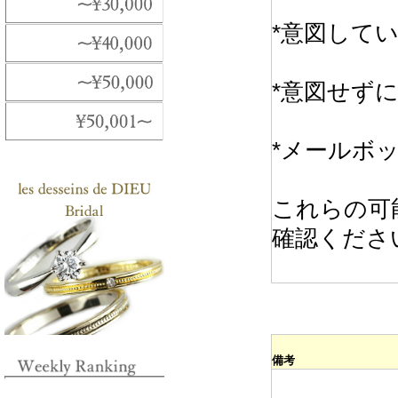
*意図して
*意図せず
*メールボ
これらの可
確認くださ
備考