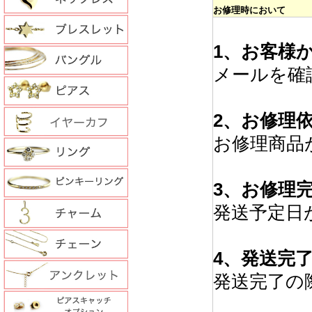
お修理時において
1、お客様
メールを確
2、お修理
お修理商品
3、お修理
発送予定日
4、発送完
発送完了の