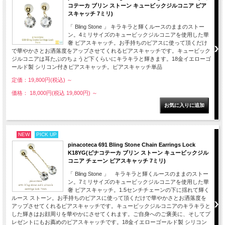
コテーカ ブリン ストーン キュービックジルコニア ピア
スキャッチ 7ミリ)
「 Bling Stone 」 キラキラと輝くルースのままのストー
ン。4ミリサイズのキュービックジルコニアを使用した華
奢 ピアスキャッチ。お手持ちのピアスに使って頂くだけ
で華やかさとお洒落度をアップさせてくれるピアスキャッチです。キュービック
ジルコニアは耳たぶのちょうど下くらいにキラキラと輝きます。18金イエローゴ
ールド製 シリコン付きピアスキャッチ。ピアスキャッチ単品
定価：19,800円(税込)
～
価格： 18,000円(税込 19,800円)
～
NEW
PICK UP
pinacoteca 691 Bling Stone Chain Earrings Lock
K18YG(ピナコテーカ ブリン ストーン キュービックジル
コニア チェーン ピアスキャッチ 7ミリ)
「 Bling Stone 」 キラキラと輝くルースのままのストー
ン。7ミリサイズのキュービックジルコニアを使用した華
奢 ピアスキャッチ。1.5センチチェーンの下に揺れて輝く
ルース ストーン。お手持ちのピアスに使って頂くだけで華やかさとお洒落度を
アップさせてくれるピアスキャッチです。キュービックジルコニアのキラキラと
した輝きはお顔周りを華やかにさせてくれます。ご自身へのご褒美に、そしてプ
レゼントにもお薦めのピアスキャッチです。18金イエローゴールド製 シリコン