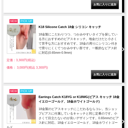
NEW
PICK UP
K18 Silicone Catch 18金 シリコン キャッチ
18金製にこだわりつつ、つかみやすいタイプを探してい
る方におすすめのピアスキャッチ。地金だけだと小さく
て苦手な方におすすめです。18金の周りにシリコン付き
で滑りにくくてつかみやすい形です。一般的なピアス針
に対応(0.65mm-0.9mm)
定価：3,300円(税込)
価格： 3,000円(税込 3,300円)
NEW
PICK UP
Earrings Catch K18YG or K18WG(ピアス キャッチ 18金
イエローゴールド、18金ホワイトゴールド)
18金製のピアスキャッチにこだわるならコレ。当ショッ
プピアスに付属しているキャッチと同じ定番のです。小
さくて目立たないのが良いデザインです。0.65mmのピア
ス針に対応。18金イエローゴールド、18金ホワイトゴー
ルド