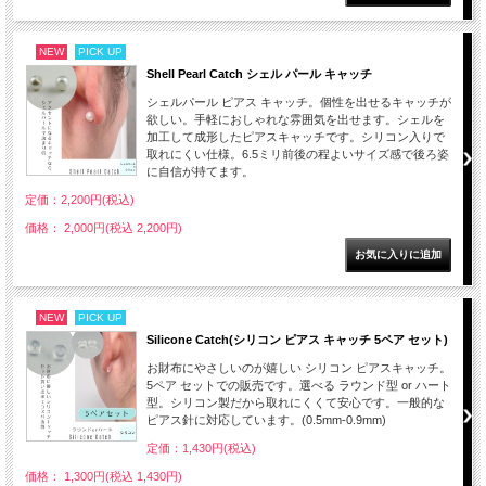
NEW
PICK UP
Shell Pearl Catch シェル パール キャッチ
シェルパール ピアス キャッチ。個性を出せるキャッチが
欲しい。手軽におしゃれな雰囲気を出せます。シェルを
加工して成形したピアスキャッチです。シリコン入りで
取れにくい仕様。6.5ミリ前後の程よいサイズ感で後ろ姿
に自信が持てます。
定価：2,200円(税込)
価格： 2,000円(税込 2,200円)
NEW
PICK UP
Silicone Catch(シリコン ピアス キャッチ 5ペア セット)
お財布にやさしいのが嬉しい シリコン ピアスキャッチ。
5ペア セットでの販売です。選べる ラウンド型 or ハート
型。シリコン製だから取れにくくて安心です。一般的な
ピアス針に対応しています。(0.5mm-0.9mm)
定価：1,430円(税込)
価格： 1,300円(税込 1,430円)