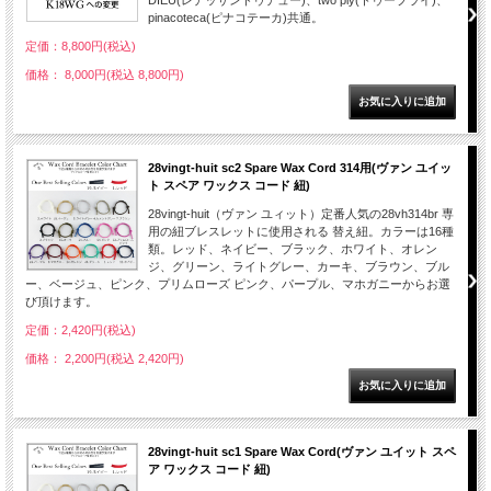
DIEU(レデッサンドゥデュー)、two ply(トゥープライ)、
pinacoteca(ピナコテーカ)共通。
定価：8,800円(税込)
価格： 8,000円(税込 8,800円)
28vingt-huit sc2 Spare Wax Cord 314用(ヴァン ユイッ
ト スペア ワックス コード 紐)
28vingt-huit（ヴァン ユィット）定番人気の28vh314br 専
用の紐ブレスレットに使用される 替え紐。カラーは16種
類。レッド、ネイビー、ブラック、ホワイト、オレン
ジ、グリーン、ライトグレー、カーキ、ブラウン、ブル
ー、ベージュ、ピンク、プリムローズ ピンク、パープル、マホガニーからお選
び頂けます。
定価：2,420円(税込)
価格： 2,200円(税込 2,420円)
28vingt-huit sc1 Spare Wax Cord(ヴァン ユイット スペ
ア ワックス コード 紐)