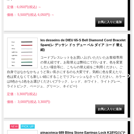
定価：6,050円(税込)
～
価格： 5,500円(税込 6,050円)
～
les desseins de DIEU 65-S Bell Diamond Cord Bracelet
Spare(レ デッサン ドゥ デュー ベル ダイア コード 替え
紐)
コードブレスレットをお買い上げいただいたお客様専用
の替え紐です。お取替えは弊社にて行います。色を変更
したい場合等に、こちらの替え紐をご利用ください。ご
自身ではなかなかちょうど良い長さにするのも大変です。気軽に色を変えたり、
色は変えなくても新しい紐にすることでリフレッシュなさってください。カラー
は8色から1色をお選びください(ブラック、レッド、ホワイト、ライトグレー、
ライトピンク、ベージュ、グリーン、ネイビー)
定価：3,300円(税込)
価格： 3,000円(税込 3,300円)
NEW
PICK UP
pinacoteca 689 Bling Stone Earrings Lock K18YG(ピナ