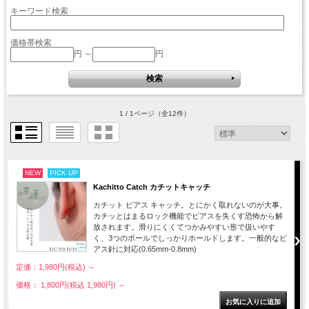
キーワード検索
価格帯検索
円 ～
円
1 / 1ページ
（全12件）
NEW
PICK UP
Kachitto Catch カチットキャッチ
カチット ピアス キャッチ。とにかく取れないのが大事。
カチッとはまるロック機能でピアスを失くす恐怖から解
放されます。滑りにくくてつかみやすい形で扱いやす
く、3つのボールでしっかりホールドします。一般的なピ
アス針に対応(0.65mm-0.8mm)
定価：1,980円(税込)
～
価格： 1,800円(税込 1,980円)
～