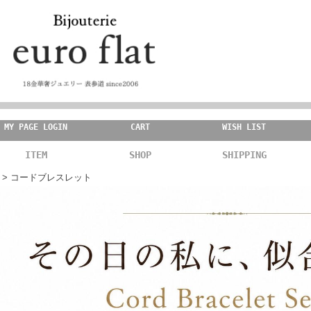
MY PAGE LOGIN
CART
WISH LIST
ITEM
SHOP
SHIPPING
> コードブレスレット