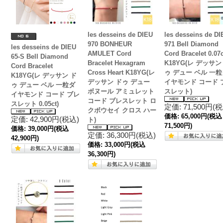
les desseins de DIEU
les desseins de DI
970 BONHEUR
971 Bell Diamond
les desseins de DIEU
AMULET Cord
Cord Bracelet 0.07c
65-S Bell Diamond
Bracelet Hexagram
K18YG(レ デッサン
Cord Bracelet
Cross Heart K18YG(レ
ゥ デュー ベル 一粒
K18YG(レ デッサン ド
デッサン ドゥ デュー
イヤモンド コード 
ゥ デュー ベル 一粒ダ
ボヌール アミュレット
スレット)
イヤモンド コード ブレ
コード ブレスレット ロ
スレット 0.05ct)
定価: 71,500円(
クボウセイ クロス ハー
価格:
65,000円
(税込
定価: 42,900円(税込)
ト)
71,500円)
価格:
39,000円
(税込
定価: 36,300円(税込)
42,900円)
価格:
33,000円
(税込
36,300円)