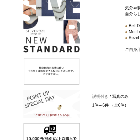
気分や
自分ら
●
Bell
●
Moti
●
Beze
ご自身
説明付き
/ 写真のみ
1件～6件 （全6件）