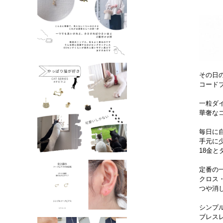
その日
コード
一粒ダ
華奢な
毎日に
手元に
18金
定番の
クロス
つや消
シンプ
ブレス