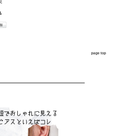
税
込
page top