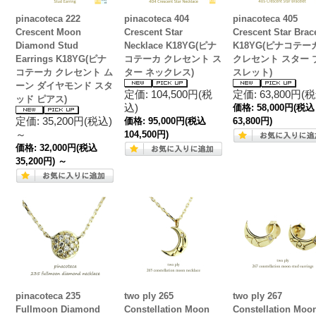
pinacoteca 222
pinacoteca 404
pinacoteca 405
Crescent Moon
Crescent Star
Crescent Star Brac
Diamond Stud
Necklace K18YG(ピナ
K18YG(ピナコテー
Earrings K18YG(ピナ
コテーカ クレセント ス
クレセント スター 
コテーカ クレセント ム
ター ネックレス)
スレット)
ーン ダイヤモンド スタ
定価: 104,500円(税
定価: 63,800円(
ッド ピアス)
込)
価格:
58,000円
(税込
定価: 35,200円(税込)
価格:
95,000円
(税込
63,800円)
～
104,500円)
価格:
32,000円
(税込
35,200円)
～
pinacoteca 235
two ply 265
two ply 267
Fullmoon Diamond
Constellation Moon
Constellation Moo