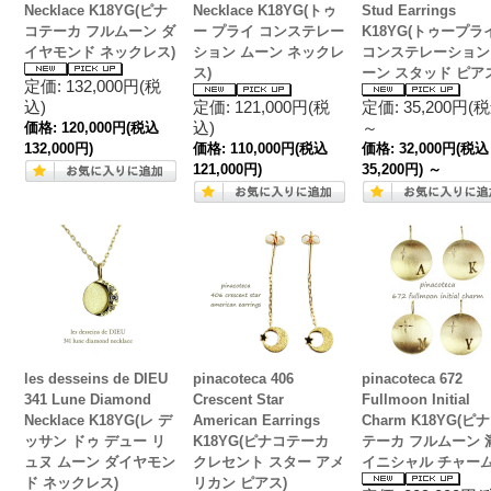
Necklace K18YG(ピナ
Necklace K18YG(トゥ
Stud Earrings
コテーカ フルムーン ダ
ー プライ コンステレー
K18YG(トゥープラ
イヤモンド ネックレス)
ション ムーン ネックレ
コンステレーション
ス)
ーン スタッド ピアス
定価: 132,000円(税
込)
定価: 121,000円(税
定価: 35,200円(
込)
～
価格:
120,000円
(税込
132,000円)
価格:
110,000円
(税込
価格:
32,000円
(税込
121,000円)
35,200円)
～
les desseins de DIEU
pinacoteca 406
pinacoteca 672
341 Lune Diamond
Crescent Star
Fullmoon Initial
Necklace K18YG(レ デ
American Earrings
Charm K18YG(ピ
ッサン ドゥ デュー リ
K18YG(ピナコテーカ
テーカ フルムーン 
ュヌ ムーン ダイヤモン
クレセント スター アメ
イニシャル チャーム
ド ネックレス)
リカン ピアス)