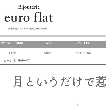
MY PAGE LOGIN
CART
WISH LIST
ITEM
SHOP
SHIPPING
> ムーン 月 モチーフ