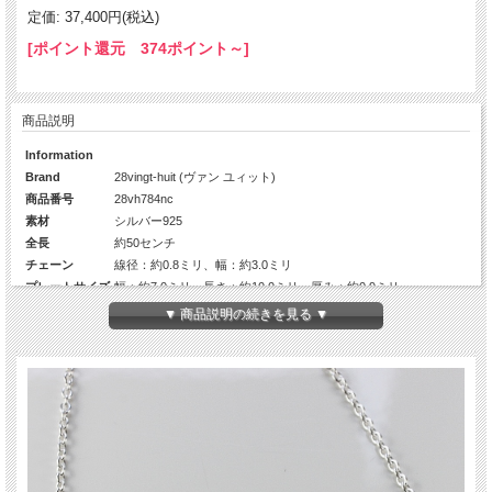
定価: 37,400円(税込)
[ポイント還元 374ポイント～]
商品説明
Information
Brand
28vingt-huit (ヴァン ユィット)
商品番号
28vh784nc
素材
シルバー925
全長
約50センチ
チェーン
線径：約0.8ミリ、幅：約3.0ミリ
プレートサイズ
幅：約7.0ミリ、長さ：約10.0ミリ、厚み：約0.9ミリ
引き輪
長さ：約9.0ミリ、幅：約6.0ミリ
▼ 商品説明の続きを見る ▼
エンドの丸カン
線径：約1.0ミリ)
重量
約11グラム前後
生産国
日本