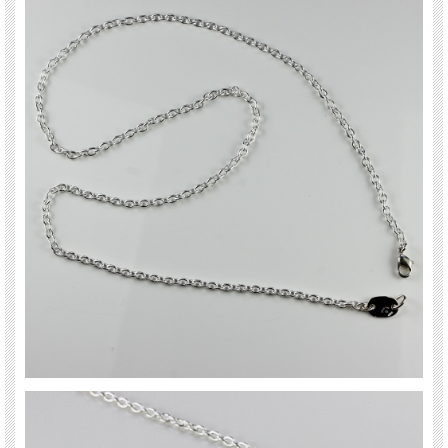
✔︎
つけやすい幅のシルバーチェーンネックレス
✔︎
日常使いに最適
✔︎
モチーフはブランドタグのみのシンプルデザイン
✔︎
安心無垢のシルバー925製
28 vingt-huit (ヴァン ユィット)
表参道にあるBijouterie euro flat(ビジュトリエ ユーロフラット)が発信するメンズ ジ
ュエリー ブランド
フランス語で数字の28という意味を持つブランド名
完全数である28
6、28、496、8128が最初に発見された完全数
完全数とはその数自身を除く正の約数の和がその数自身と等しい自然数のこと。
「クラシカル＆コンテンポラリー」をコンセプトに、 トレンド性とインテリジェ
ンスが共存するヴィンテージ加工、絶妙な燻し加減のシルバーや上品な18金イエロ
ーゴールドを取り入れ、こなれ感のあるスタイリングが完成するファッション感度
の高いメンズ ジュエリーです。