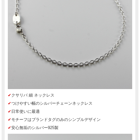
✔︎
クサリバ 細 ネックレス
✔︎
つけやすい幅のシルバーチェーンネックレス
✔︎
日常使いに最適
✔︎
モチーフはブランドタグのみのシンプルデザイン
✔︎
安心無垢のシルバー925製
送料について詳しくはこちら(PC版)
*スマホ版はこちら