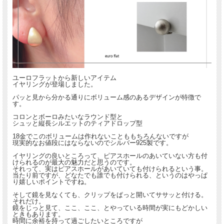
ユーロフラットから新しいアイテム
イヤリングが登場しました。
パッと見から分かる通りにボリューム感のあるデザインが特徴で
す。
コロンとボーロみたいなラウンド型と
シュッと縦長シルエットのティアドロップ型
18金でこのボリュームは作れないことももちろんないですが
現実的なお値段にはならないのでシルバー925製です。
イヤリングの良いところって、ピアスホールのあいていない方も付
けられるのが最大の魅力だと思うのです。
それって、実はピアスホールがあいていても付けられるという事。
当たり前ですが、どなたでも誰でも付けられる、というのはやっぱ
り嬉しいポイントですね。
そして鏡を見なくても、クリップをぱっと開いてササッと付ける。
それだけ。
鏡をじっと見て、ここ、ここ、とやっている時間が実にもどかしい
ときもあります。
時間に余裕を持って過ごしたいところですが