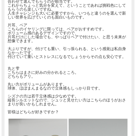
合わせて選んでもらうのが順当です。
これからちょっと気分を変えて、ということであれば挑戦色にして
もらうのも楽しいですね。
人生チャレンジも大いに必要ですから、いつもと違うのを選んで新
しい世界を広げていくのも面白いものです。
片耳、ペア
こちらのイヤリングに限っては、ペアがおすすめです。
ボリューム感のあるデザインですので、
片耳だけにした場合でも、やっぱりペアで付けたい、と思う未来が
想像できます。
大ぶりですが、付けても重い、引っ張られる、という感覚は私自身
なかったです。
付けていて重いとストレスになるでしょうからその点も安心です。
丸と雫
こちらはまさに好みの分かれるところ。
どちらもアリ。
丸い方がボリュームがあります。
球体、ほぼまんまるなので立体感もしっかり目です。
シズクの方は若干立体感は少なめです。
縦長シルエットなので、シュッと見せたい方はこちらのほうがおさ
まりが良いかもしれません。
皆様はどちらが好きですか？