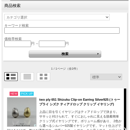
商品検索
キーワード検索
価格帯検索
円 ～
円
1 / 1ページ
（全2件）
NEW
PICK UP
two ply 651 Shizuku Clip-on Earring Silver925 (トゥー
プライ シズク ティアドロップ クリップ イヤリング)
上品に目を引くイヤリングはティアドロップで決まり。
ササッと付けられて、すぐにおしゃれに見える脱着簡単
クリップ式イヤリングです。ボリューム感があり、 2色か
ら選べるシルバー925製イヤリングです。マット仕上げで