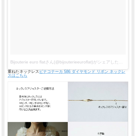
Bijouterie euro flatさん(@bijouterieeuroflat)がシェアした投稿
-
2
重ねたネックレス
ピナコテーカ 586 ダイヤモンド リボン ネックレ
スはこちら