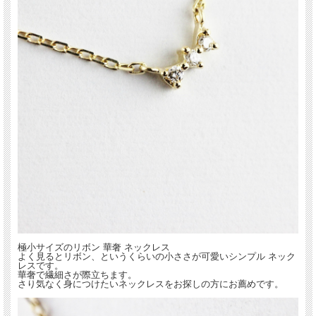
les desseins de DIEU(レ・デッサン・ドゥ・デュー)
表参道にあるBijouterie euro flat(ビジュトリエ ユーロフラット)が発信するジュエリ
ーブランド
フランス語で『神の思し召し』という意味を持ち、 そのブランド名はグッドラッ
クチャームのように、身に着けた人を守ってくれるという意味が込められていま
す。
”教養のある美”をコンセプトに本物である事にこだわったジュエリーは、 繊細で上
品で可憐な、大人の女性に嬉しいアイテムがそろっています。
極小サイズのリボン 華奢 ネックレス
よく見るとリボン、というくらいの小ささが可愛いシンプル ネック
レスです。
華奢で繊細さが際立ちます。
さり気なく身につけたいネックレスをお探しの方にお薦めです。