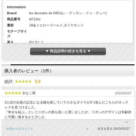
Information
Brand
les desseins de DIEU(レ・デッサン・ドゥ・デュー)
商品番号
ld712nc
素材
18金イエローゴールド,ダイヤモンド
モチーフサイ
ズ
高さ
約1.9ミリ
幅
約4.1ミリ
▼ 商品説明の続きを見る ▼
厚み
約1.5ミリ
Diamond
3Pcs(約1.0ミリ×3)
カラット数
約0.015ct
購入者のレビュー（1件）
チェーンの長
40センチ(アジャスター使用時37センチ)線径：約0.23ミリ、幅：約
さ
0.8ミリ
総評:
5.0
生産国
日本
きなこ様
2015/02/27
3人目の出産の記念になる物を探していて小さなダイヤが3つ並んだこちらのネック
レスを見つけました。
『幸せを結ぶ』というリボンの形も良いと思いましたが、リボンのデザインは年齢的
に可愛い過ぎるかと少し心
お店からのコメント
2015/02/27