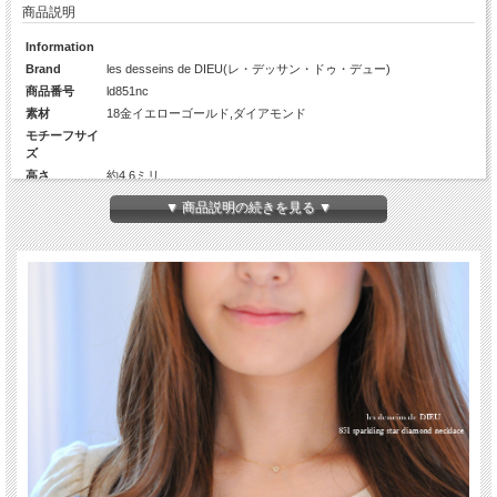
商品説明
Information
Brand
les desseins de DIEU(レ・デッサン・ドゥ・デュー)
商品番号
ld851nc
素材
18金イエローゴールド,ダイアモンド
モチーフサイ
ズ
高さ
約4.6ミリ
幅
約4.6ミリ
▼ 商品説明の続きを見る ▼
厚み
約1.0ミリ
Diamond
10Pcs(約0.9ミリ×10)
カラット数
約0.04ct
チェーンの長
40センチ(アジャスター使用時37センチ)線径：約0.23ミリ、幅：約
さ
0.8ミリ
生産国
日本