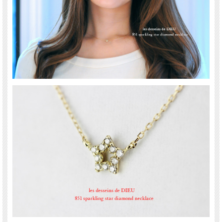
les desseins de DIEU(レ・デッサン・ドゥ・デュー)
表参道にあるBijouterie euro flat(ビジュトリエ ユーロフラット)が発信するジュエリ
ーブランド
フランス語で『神の思し召し』という意味を持ち、 そのブランド名はグッドラッ
クチャームのように、身に着けた人を守ってくれるという意味が込められていま
す。
”教養のある美”をコンセプトに本物である事にこだわったジュエリーは、 繊細で上
品で可憐な、大人の女性に嬉しいアイテムがそろっています。