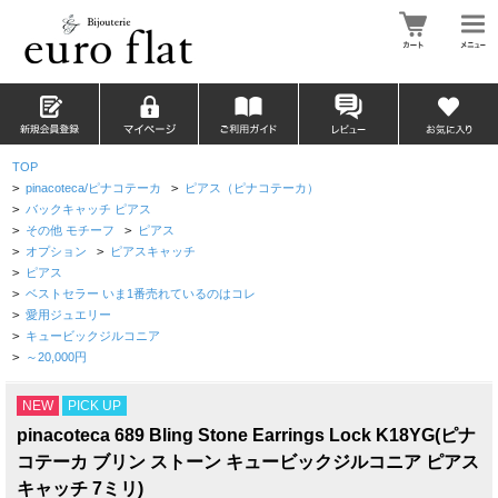
TOP
>
pinacoteca/ピナコテーカ
>
ピアス（ピナコテーカ）
>
バックキャッチ ピアス
>
その他 モチーフ
>
ピアス
>
オプション
>
ピアスキャッチ
>
ピアス
>
ベストセラー いま1番売れているのはコレ
>
愛用ジュエリー
>
キュービックジルコニア
>
～20,000円
NEW
PICK UP
pinacoteca 689 Bling Stone Earrings Lock K18YG(ピナ
コテーカ ブリン ストーン キュービックジルコニア ピアス
キャッチ 7ミリ)