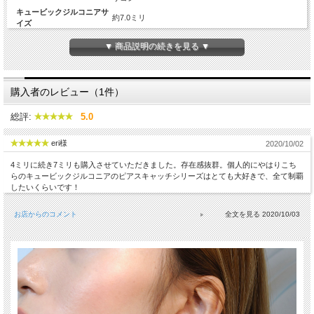
キュービックジルコニアサ
約7.0ミリ
イズ
耳に触れる部分の幅
約4.7ミリ四方
▼ 商品説明の続きを見る ▼
高さ
約4.0ミリ
線径約0.6ミリから約0.7ミリのピアスポストにご利用
キャッチの許容範囲
頂けます
購入者のレビュー（1件）
Diamond
-
カラット数
-
総評:
5.0
チェーンの長さ
-
生産国
日本
eri様
2020/10/02
4ミリに続き7ミリも購入させていただきました。存在感抜群。個人的にやはりこち
らのキュービックジルコニアのピアスキャッチシリーズはとても大好きで、全て制覇
したいくらいです！
お店からのコメント
2020/10/03