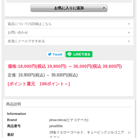
返品についての詳細はこちら
お問い合わせ
友達にメールですすめる
価格:
18,000円
(税込 19,800円)
～
36,000円
(税込 39,600円)
定価: 19,800円(税込)
～
39,600円(税込)
[ポイント還元 198ポイント～]
商品説明
Information
Brand
pinacoteca(ピナコテーカ)
商品番号
pina689e
18金イエローゴールド、キュービックジルコニア、シ
素材
リコン