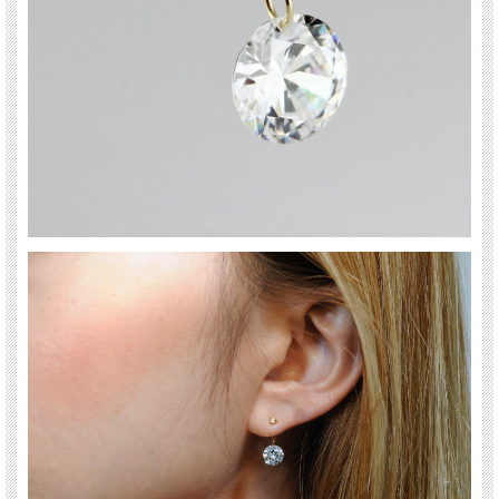
モデル着用のピアス本体は付属しませんのでご注意下さい。
pinacoteca(ピナコテーカ)
表参道にあるBijouterie euro flat(ビジュトリエ ユーロフラット)が発信するジュエリ
ー
les desseins de DIEU(レデッサンドゥデュー)の姉妹ブランド
イタリア語で『美術館、博物館』という意味を持つ。
”どこからみても”をコンセプトに、裏にもデザインがあったり、 小さくてもアクセ
ントになる事にこだわったジュエリーは、 シンプルなのにちょっと可愛い、毎日
身につけていたくなるアイテムがそろっています。