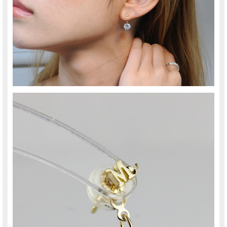
送料について詳しくはこちら(PC版)
*スマホ版はこちら
「 Bling Stone 」
キラキラと輝くルースのままのストーン
7ミリサイズのキュービックジルコニアを使用した華奢 ピアスキャッチ。
お手持ちのピアスに使って頂くだけで華やかさとお洒落度をアップさせてくれるピ
アスキャッチです。
キュービックジルコニアは耳たぶのちょうど下くらいにキラキラと輝きます。
ご自身へのご褒美に、そしてプレゼントにもお薦めのピアスキャッチです。
シリコン付きピアスキャッチ
*ピアスキャッチ単品での品番となります。