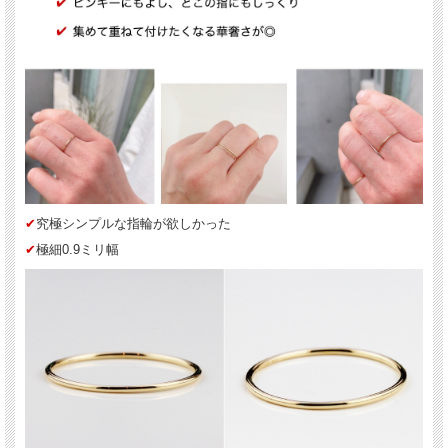
✔︎
究極シンプルな指輪が欲しかった
✔︎
極細0.9ミリ幅
送料について詳しくはこちら(PC版)
*スマホ版はこちら
✔︎
ほんの少ししっかり！究極の華奢リングといえばコレ
✔︎
0.9ミリの金線からハンドメイドで1本1本丁寧に製作
✔︎
ただただシンプルな艶リング