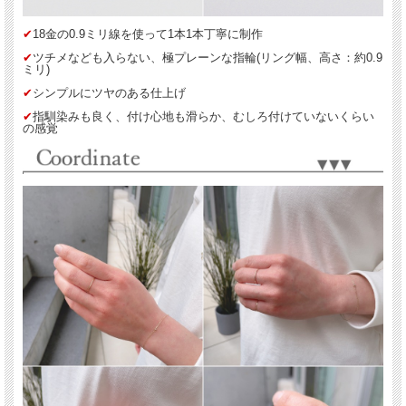
✔︎
18金の0.9ミリ線を使って1本1本丁寧に制作
✔︎
ツチメなども入らない、極プレーンな指輪(リング幅、高さ：約0.9
ミリ)
✔︎
シンプルにツヤのある仕上げ
✔︎
指馴染みも良く、付け心地も滑らか、むしろ付けていないくらい
の感覚