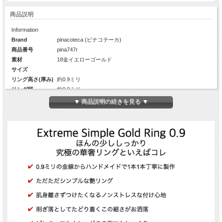
商品説明
Information
Brand
pinacoteca (ピナコテーカ)
商品番号
pina747r
素材
18金イエローゴールド
サイズ
リング高さ(厚み)
約0.9ミリ
リング幅
約0.9ミリ
元々の金線の太さ
約0.9ミリ
▼ 商品説明の続きを見る ▼
Diamond
-
カラット数
-
生産国
日本