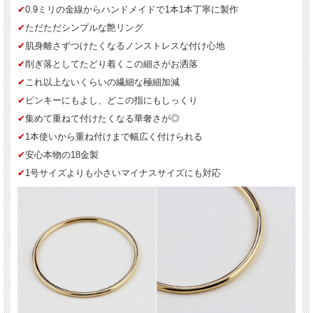
✔︎
0.9ミリの金線からハンドメイドで1本1本丁寧に製作
✔︎
ただただシンプルな艶リング
✔︎
肌身離さずつけたくなるノンストレスな付け心地
✔︎
削ぎ落としてたどり着くこの細さがお洒落
✔︎
これ以上ないくらいの繊細な極細加減
✔︎
ピンキーにもよし、どこの指にもしっくり
✔︎
集めて重ねて付けたくなる華奢さが◎
✔︎
1本使いから重ね付けまで幅広く付けられる
✔︎
安心本物の18金製
✔︎
1号サイズよりも小さいマイナスサイズにも対応