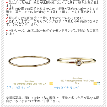
✔︎
気にされる方は、歪みが比較的生じにくい0.9ミリ幅をお薦め致し
ます。
✔︎
通常の使用では問題ありませんが、衝撃が強めのスポーツをする
際や、重たいものを持つ時などは外して頂くことをお薦め致しま
す。
✔︎
歪み直しは初回無償にて承りますのでご安心ください。
✔︎
恐れ入りますが、こちらのリングはサイズ直し不可商品になりま
す。予めご了承下さい。
✔︎
同シリーズ、及び上記一粒ダイヤモンドリングは下記からご覧頂
けます
0.7ミリ幅リング
一粒ダイヤリング
※掲載写真に関しては映り方の関係上、実物と多少色目が異なる場
合がございますので予めご了承下さい。