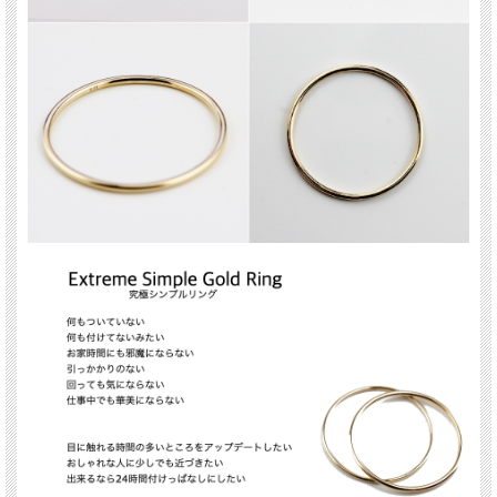
✔︎
肌身離さずつけたくなるノンストレスな付け心地
✔︎
削ぎ落としてたどり着くこの細さがお洒落
✔︎
これ以上ないくらいの繊細な極細加減
✔︎
ピンキーにもよし、どこの指にもしっくり
✔︎
集めて重ねて付けたくなる華奢さが◎
✔︎
1本使いから重ね付けまで幅広く付けられる
✔︎
安心本物の18金製
✔︎
1号サイズよりも小さいマイナスサイズにも対応
pinacoteca(ピナコテーカ)
表参道にあるBijouterie euro flat(ビジュトリエ ユーロフラット)が発信するジュエリ
ー
les desseins de DIEU(レデッサンドゥデュー)の姉妹ブランド
イタリア語で『美術館、博物館』という意味を持つ。
”どこからみても”をコンセプトに、裏にもデザインがあったり、 小さくてもアクセ
ントになる事にこだわったジュエリーは、 シンプルなのにちょっと可愛い、毎日
身につけていたくなるアイテムがそろっています。