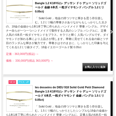
Bangle 1.2 K18YG(レ デッサン ドゥ デュー ソリッドゴ
ールド 金線 6本爪 一粒ダイヤモンド バングル 1.2ミリ
0.05ct)
「 Solid Gold 」地金の持つツヤと輝きを思う存分楽し
む。1.2ミリ幅の華奢さがありながらもしっかりした太さ
の、18金の金線から1本1本丁寧に作られた ハンドメイド 華奢 バングル。デザイ
ナー自らが一つ一つハンドメイドで製作する人気のシンプル バングルに、定番
人気の 6本爪一粒ダイヤモンドをプラス。キラリと輝く 人気バングルです。ダイ
ヤモンドが加わる事により上品さが増します。華奢に見せてくれる金の線とツチ
目のランダムな輝きが魅力です。華奢さはそのままに、しっかりした印象を与え
てくれる1.2ミリ線タイプ。18金イエローゴールド製 0.05ct
定価：363,000円(税込)
～
価格： 330,000円(税込 363,000円)
～
NEW
PICK UP
les desseins de DIEU 918 Solid Gold Petit Diamond
Bangle 1.5 K18YG(レ デッサン ドゥ デュー ソリッドゴ
ールド 6本爪 一粒ダイヤモンド 金線 バングル 1.5ミリ
0.05ct)
「 Solid Gold 」地金の持つツヤと輝きを思う存分楽し
む。1.5ミリ幅のしっかりとしたシンプルな18金の金線か
ら1本1本丁寧に作られた ハンドメイド 華奢 バングルに、定番人気の6本爪一粒