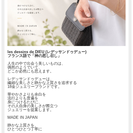
les dessins de DIEU (レデッサンドゥデュー)
フランス語で「神の思し召し」
人生の中で出会う美しいものは、
偶然のようでいて、
どこか必然にも思えます。
レデッサンドゥデューは、
繊細な美しさと静かな上質さを追求する
18金ジュエリーブランドです。
華やかさよりも余白を
流行よりも普遍を
身につけるたびに、
その人自身の美しさが際立つ
ジュエリーを提案します。
MADE IN JAPAN
静かな上質さを、
ひとつひとつ丁寧に