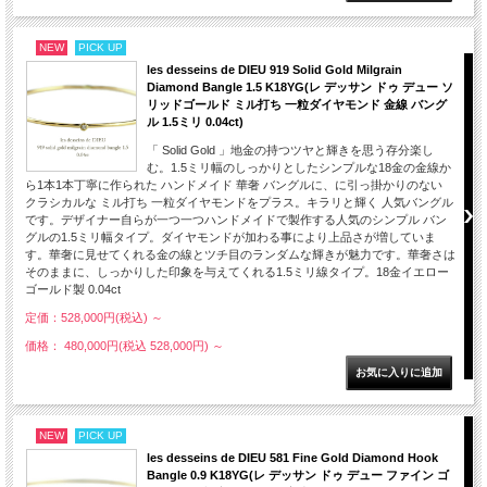
NEW
PICK UP
les desseins de DIEU 919 Solid Gold Milgrain
Diamond Bangle 1.5 K18YG(レ デッサン ドゥ デュー ソ
リッドゴールド ミル打ち 一粒ダイヤモンド 金線 バング
ル 1.5ミリ 0.04ct)
「 Solid Gold 」地金の持つツヤと輝きを思う存分楽し
む。1.5ミリ幅のしっかりとしたシンプルな18金の金線か
ら1本1本丁寧に作られた ハンドメイド 華奢 バングルに、に引っ掛かりのない
クラシカルな ミル打ち 一粒ダイヤモンドをプラス。キラリと輝く 人気バングル
です。デザイナー自らが一つ一つハンドメイドで製作する人気のシンプル バン
グルの1.5ミリ幅タイプ。ダイヤモンドが加わる事により上品さが増していま
す。華奢に見せてくれる金の線とツチ目のランダムな輝きが魅力です。華奢さは
そのままに、しっかりした印象を与えてくれる1.5ミリ線タイプ。18金イエロー
ゴールド製 0.04ct
定価：528,000円(税込)
～
価格： 480,000円(税込 528,000円)
～
NEW
PICK UP
les desseins de DIEU 581 Fine Gold Diamond Hook
Bangle 0.9 K18YG(レ デッサン ドゥ デュー ファイン ゴ