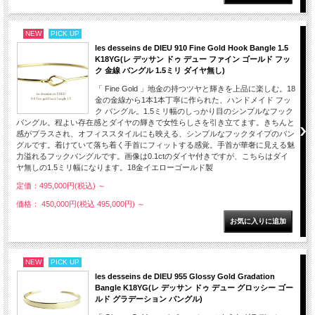
NEW
PICK UP
les desseins de DIEU 910 Fine Gold Hook Bangle 1.5
K18YG(レ デッサン ドゥ デュー ファイン ゴールド フッ
ク 金線 バングル 1.5ミリ ダイヤ無し)
「 Fine Gold 」地金の持つツヤと輝きを上品に楽しむ。18
金の金線から1本1本丁寧に作られた、ハンドメイド フッ
ク バングル。1.5ミリ幅のしっかり目のシンプルなフック
バングル。程よい存在感とダイヤの輝きで女性らしさを引き立てます。きちんと
感がプラスされ、オフィススタイルにも映える、シンプルなフックタイプのバン
グルです。着けていて落ち着く手首にフィットする感覚。手首が華奢に見える魅
力溢れるフックバングルです。画像は0.1ctのダイヤ付きですが、こちらはダイ
ヤ無しの1.5ミリ幅になります。18金イエローゴールド製
定価：495,000円(税込)
～
価格： 450,000円(税込 495,000円)
～
NEW
PICK UP
les desseins de DIEU 955 Glossy Gold Gradation
Bangle K18YG(レ デッサン ドゥ デュー グロッシー ゴー
ルド グラデーション バングル)