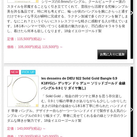
シリーズの0.8mmのバングル。クールビューティー派の
スタイルを邪魔することなく引き立ててくれて、普段から活躍する究極シンプル
美を誇る逸品です。特に何も考えずに、輪っか状のバングルを腕にさらっと通す
だけでキレイな手元が瞬時に完成する、ラクチン加減で多くのファンを魅了しま
す。なにこれ？というぐらいにストレスフリーな軽さに感動する人が増えていま
す。1本1本ハンマーで叩いてつくる鍛造の魅力があり、凹凸感がキラキラを発
し、着けたら何本も欲しくなります。18金イエローゴールド製
定価：115,500円(税込)
～
価格： 105,000円(税込 115,500円)
～
NEW
PICK UP
les desseins de DIEU 922 Solid Gold Bangle 0.9
K18YG(レ デッサン ドゥ デュー ソリッドゴールド 金線
バングル 0.9ミリ ダイヤ無し)
「 Solid Gold 」地金の持つツヤと輝きを思う存分楽し
む。0.9ミリ幅の華奢さがありながらも少ししっかりした
太さの18金の金線から1本1本丁寧に作られた ハンドメイ
ド 華奢 バングル。デザイナー自らが一つ一つハンドメイドで製作する人気のシ
ンプル バングルの0.9ミリ幅タイプ。華奢に見せてくれる金の線とツチ目のラン
ダムな輝きが魅力です。18金イエローゴールド製
定価：143,000円(税込)
～
価格： 130,000円(税込 143,000円)
～