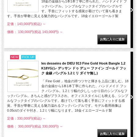
18金の金線から1本1本丁寧に作られた、ハンドメイド フ
ックバングル。シンプルなフックタイプのバングルで
す。手首にフィットする感覚が着けていて落ち着きま
す。手首が華奢に見える魅力的なバングルです。18金イエローゴールド製
定価：143,000円(税込)
～
価格： 130,000円(税込 143,000円)
～
NEW
PICK UP
les desseins de DIEU 913 Fine Gold Hook Bangle 1.2
K18YG(レ デッサン ドゥ デュー ファイン ゴールド フッ
ク 金線 バングル 1.2ミリ ダイヤ無し)
「 Fine Gold 」地金の持つツヤと輝きを上品に楽しむ。18
金の金線から1本1本丁寧に作られた、ハンドメイド フッ
ク バングル。1.2ミリ幅の少ししっかり目のシンプルなフ
ックバングル。きちんと感がプラスされ、オフィススタイルにも映える、シンプ
ルなフックタイプのバングルです。着けていて落ち着く手首にフィットする感
覚。手首が華奢に見える魅力溢れるフックバングルです。モデル着用画像は
0.05ctのダイヤ付き、1.2ミリ幅になります。18金イエローゴールド製
定価：330,000円(税込)
～
価格： 300,000円(税込 330,000円)
～