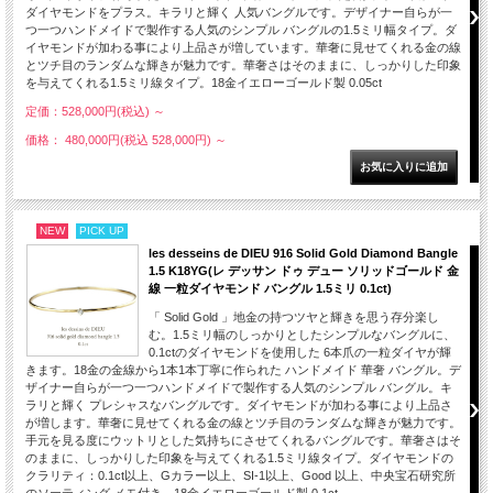
ダイヤモンドをプラス。キラリと輝く 人気バングルです。デザイナー自らが一
つ一つハンドメイドで製作する人気のシンプル バングルの1.5ミリ幅タイプ。ダ
イヤモンドが加わる事により上品さが増しています。華奢に見せてくれる金の線
とツチ目のランダムな輝きが魅力です。華奢さはそのままに、しっかりした印象
を与えてくれる1.5ミリ線タイプ。18金イエローゴールド製 0.05ct
定価：528,000円(税込)
～
価格： 480,000円(税込 528,000円)
～
NEW
PICK UP
les desseins de DIEU 916 Solid Gold Diamond Bangle
1.5 K18YG(レ デッサン ドゥ デュー ソリッドゴールド 金
線 一粒ダイヤモンド バングル 1.5ミリ 0.1ct)
「 Solid Gold 」地金の持つツヤと輝きを思う存分楽し
む。1.5ミリ幅のしっかりとしたシンプルなバングルに、
0.1ctのダイヤモンドを使用した 6本爪の一粒ダイヤが輝
きます。18金の金線から1本1本丁寧に作られた ハンドメイド 華奢 バングル。デ
ザイナー自らが一つ一つハンドメイドで製作する人気のシンプル バングル。キ
ラリと輝く プレシャスなバングルです。ダイヤモンドが加わる事により上品さ
が増します。華奢に見せてくれる金の線とツチ目のランダムな輝きが魅力です。
手元を見る度にウットリとした気持ちにさせてくれるバングルです。華奢さはそ
のままに、しっかりした印象を与えてくれる1.5ミリ線タイプ。ダイヤモンドの
クラリティ：0.1ct以上、Gカラー以上、SI-1以上、Good 以上、中央宝石研究所