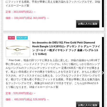
にフィットする感覚。手首が華奢に見える魅力溢れるフックバングルです。18金
イエローゴールド製
定価：363,000円(税込)
～
価格： 330,000円(税込 363,000円)
～
NEW
PICK UP
les desseins de DIEU 911 Fine Gold Petit Diamond
Hook Bangle 1.5 K18YG(レ デッサン ドゥ デュー ファイ
ン ゴールド 一粒ダイヤモンド フック 金線 バングル 1.5
ミリ 0.05ct)
「 Fine Gold 」地金の持つツヤと輝きを上品に楽しむ。18金の金線から1本1本丁
寧に作られた、ハンドメイド フック バングル。1.5ミリ幅のしっかり目のシンプ
ルなバングルのフックにレデッサンドゥデュー 定番の6本爪一粒ダイヤが輝きま
す。程よい存在感とダイヤの輝きで女性らしさを引き立てます。きちんと感がプ
ラスされ、オフィススタイルにも映える、シンプルなフックタイプのバングルで
す。着けていて落ち着く手首にフィットする感覚。手首が華奢に見える魅力溢れ
るフックバングルです。画像は0.1ctのダイヤ付きですが、こちらは0.05ctの1.5
ミリ幅になります。18金イエローゴールド製
定価：528,000円(税込)
～
価格： 480,000円(税込 528,000円)
～