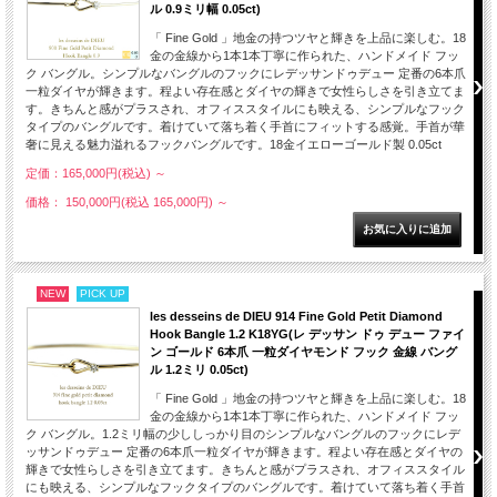
ル 0.9ミリ幅 0.05ct)
「 Fine Gold 」地金の持つツヤと輝きを上品に楽しむ。18
金の金線から1本1本丁寧に作られた、ハンドメイド フッ
ク バングル。シンプルなバングルのフックにレデッサンドゥデュー 定番の6本爪
一粒ダイヤが輝きます。程よい存在感とダイヤの輝きで女性らしさを引き立てま
す。きちんと感がプラスされ、オフィススタイルにも映える、シンプルなフック
タイプのバングルです。着けていて落ち着く手首にフィットする感覚。手首が華
奢に見える魅力溢れるフックバングルです。18金イエローゴールド製 0.05ct
定価：165,000円(税込)
～
価格： 150,000円(税込 165,000円)
～
NEW
PICK UP
les desseins de DIEU 914 Fine Gold Petit Diamond
Hook Bangle 1.2 K18YG(レ デッサン ドゥ デュー ファイ
ン ゴールド 6本爪 一粒ダイヤモンド フック 金線 バング
ル 1.2ミリ 0.05ct)
「 Fine Gold 」地金の持つツヤと輝きを上品に楽しむ。18
金の金線から1本1本丁寧に作られた、ハンドメイド フッ
ク バングル。1.2ミリ幅の少ししっかり目のシンプルなバングルのフックにレデ
ッサンドゥデュー 定番の6本爪一粒ダイヤが輝きます。程よい存在感とダイヤの
輝きで女性らしさを引き立てます。きちんと感がプラスされ、オフィススタイル
にも映える、シンプルなフックタイプのバングルです。着けていて落ち着く手首