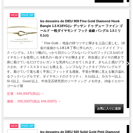
NEW
PICK UP
les desseins de DIEU 909 Fine Gold Diamond Hook
Bangle 1.5 K18YG(レ デッサン ドゥ デュー ファイン ゴ
ールド 一粒ダイヤモンド フック 金線 バングル 1.5ミリ
0.1ct)
「 Fine Gold 」地金の持つツヤと輝きを上品に楽しむ。18
金の金線から1本1本丁寧に作られた、ハンドメイド フッ
ク バングル。1.5ミリ幅のしっかり目のシンプルなバングルのフックに0.1ctのダ
イヤモンドを使用した 6本爪の一粒ダイヤが輝きます。存在感とダイヤの輝きで
身に着けているだけでエレガントな気持ちにさせてくれます。きちんと感がプラ
スされ、オフィススタイルにも映える、シンプルなフックタイプのバングルで
す。着けていて落ち着く手首にフィットする感覚。手首が華奢に見える魅力溢れ
るフックバングルです。ダイヤモンドのクラリティ、0.1ct以上、Gカラー以上、
SI-1以上、Good 以上、中央宝石研究所のソーティング メモ付き。18金イエロー
ゴールド製
定価：649,000円(税込)
～
価格： 590,000円(税込 649,000円)
～
NEW
PICK UP
les desseins de DIEU 920 Solid Gold Petit Diamond