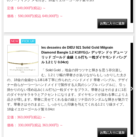
のソーティング メモ付き。18金イエローゴールド製 0.1ct
定価：649,000円(税込)
～
価格： 590,000円(税込 649,000円)
～
NEW
PICK UP
les desseins de DIEU 921 Solid Gold Milgrain
Diamond Bangle 1.2 K18YG(レ デッサン ドゥ デュー ソ
リッド ゴールド 金線 ミル打ち 一粒ダイヤモンド バング
ル 1.2ミリ 0.04ct)
「 Solid Gold 」地金の持つツヤと輝きを思う存分楽し
む。1.2ミリ幅の華奢さがありながらもしっかりした太さ
の、18金の金線から1本1本丁寧に作られた ハンドメイド 華奢 バングル。デザイ
ナー自らが一つ一つハンドメイドで製作する人気のシンプル バングルに、引っ
掛かりのない埋め込み(ミル打ち)一粒ダイヤ をプラス。華奢さはそのままに1石
のダイヤがキラキラとアクセントになります。ダイヤモンドが加わる事により上
品さが増します。華奢に見せてくれる金の線とツチ目のランダムな輝きが魅力で
す。華奢さはそのままに、しっかりした印象を与えてくれる1.2ミリ線タイプ。
18金イエローゴールド製 0.04ct
定価：363,000円(税込)
～
価格： 330,000円(税込 363,000円)
～