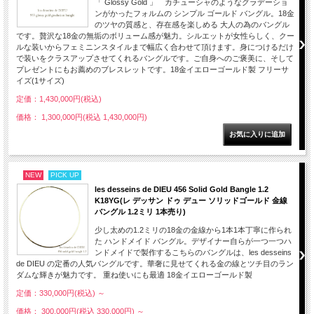
「 Glossy Gold 」 カチューシャのようなグラデーショ
ンがかったフォルムの シンプル ゴールド バングル。18金
のツヤの質感と、存在感を楽しめる 大人の為のバングル
です。贅沢な18金の無垢のボリューム感が魅力。シルエットが女性らしく、クー
ルな装いからフェミニンスタイルまで幅広く合わせて頂けます。身につけるだけ
で装いをクラスアップさせてくれるバングルです。ご自身へのご褒美に、そして
プレゼントにもお薦めのブレスレットです。18金イエローゴールド製 フリーサ
イズ(1サイズ)
定価：1,430,000円(税込)
価格： 1,300,000円(税込 1,430,000円)
NEW
PICK UP
les desseins de DIEU 456 Solid Gold Bangle 1.2
K18YG(レ デッサン ドゥ デュー ソリッドゴールド 金線
バングル 1.2ミリ 1本売り)
少し太めの1.2ミリの18金の金線から1本1本丁寧に作られ
た ハンドメイド バングル。デザイナー自らが一つ一つハ
ンドメイドで製作するこちらのバングルは、les desseins
de DIEU の定番の人気バングルです。華奢に見せてくれる金の線とツチ目のラン
ダムな輝きが魅力です。 重ね使いにも最適 18金イエローゴールド製
定価：330,000円(税込)
～
価格： 300,000円(税込 330,000円)
～