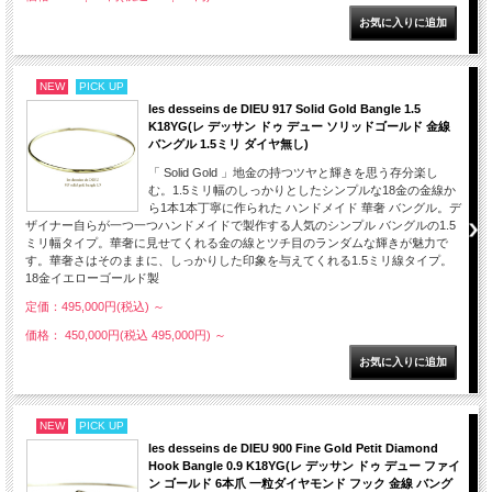
NEW
PICK UP
les desseins de DIEU 917 Solid Gold Bangle 1.5
K18YG(レ デッサン ドゥ デュー ソリッドゴールド 金線
バングル 1.5ミリ ダイヤ無し)
「 Solid Gold 」地金の持つツヤと輝きを思う存分楽し
む。1.5ミリ幅のしっかりとしたシンプルな18金の金線か
ら1本1本丁寧に作られた ハンドメイド 華奢 バングル。デ
ザイナー自らが一つ一つハンドメイドで製作する人気のシンプル バングルの1.5
ミリ幅タイプ。華奢に見せてくれる金の線とツチ目のランダムな輝きが魅力で
す。華奢さはそのままに、しっかりした印象を与えてくれる1.5ミリ線タイプ。
18金イエローゴールド製
定価：495,000円(税込)
～
価格： 450,000円(税込 495,000円)
～
NEW
PICK UP
les desseins de DIEU 900 Fine Gold Petit Diamond
Hook Bangle 0.9 K18YG(レ デッサン ドゥ デュー ファイ
ン ゴールド 6本爪 一粒ダイヤモンド フック 金線 バング