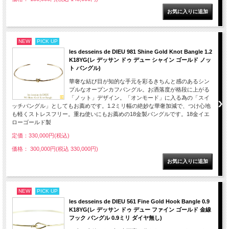
NEW
PICK UP
les desseins de DIEU 981 Shine Gold Knot Bangle 1.2
K18YG(レ デッサン ドゥ デュー シャイン ゴールド ノッ
ト バングル)
華奢な結び目が知的な手元を彩るきちんと感のあるシン
プルなオープンカフバングル。お洒落度が格段に上がる
「ノット」デザイン。「オンモード」に入る為の「スイ
ッチバングル」としてもお薦めです。1.2ミリ幅の絶妙な華奢加減で、つけ心地
も軽くストレスフリー。重ね使いにもお薦めの18金製バングルです。18金イエ
ローゴールド製
定価：330,000円(税込)
価格： 300,000円(税込 330,000円)
NEW
PICK UP
les desseins de DIEU 561 Fine Gold Hook Bangle 0.9
K18YG(レ デッサン ドゥ デュー ファイン ゴールド 金線
フック バングル 0.9ミリ ダイヤ無し)