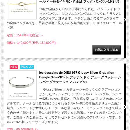
ールド 一粒ダイヤモンド 金線 フック バングル 0.9ミリ)
18金の金線から1本1本丁寧に作られた、ハンドメイド フ
ックバングル。シンプルなバングルのフックにキラリと1
石のダイアが輝きます。キチンと感がでるフックタイプ
の金線バングルです。手首が華奢に見えるのが魅力的です。18金イエローゴール
ド製
定価：154,000円(税込)
～
価格： 140,000円(税込 154,000円)
～
NEW
PICK UP
les desseins de DIEU 967 Glossy Silver Gradation
Bangle Silver925(レ デッサン ドゥ デュー グロッシー シ
ルバー グラデーション バングル)
「 Glossy Silver 」カチューシャのようなグラデーション
がかったフォルムの シンプル シルバー バングル。シルバ
ー925のツヤの質感と、存在感を楽しめる 大人の為のバン
グルです。クールな印象で身につけられるシルバー925の無垢のボリューム感が
魅力。シルエットが女性らしく、クールな装いからフェミニンスタイルまで幅広
く合わせて頂けます。身につけるだけで装いをお洒落にさせてくれるバングルで
す。ご自身へのご褒美に、そしてプレゼントにもお薦めのブレスレットです。シ
ルバー925製 フリーサイズ(1サイズ)
定価：60,500円(税込)