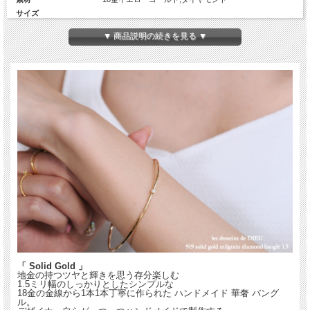
サイズ
金線の太さ
約1.5ミリ
▼ 商品説明の続きを見る ▼
円周
19センチ
幅、厚み
幅約1.6ミリ前後、厚み約1.4ミリ前後
ダイヤモンドの爪サイズ
高さ：約3.0ミリ、幅：約3.0ミリ、厚み：約1.45ミリ
Diamond
1Pc(約2.2ミリ×1)
カラット数
約0.04ct
生産国
日本
「 Solid Gold 」
地金の持つツヤと輝きを思う存分楽しむ
1.5ミリ幅のしっかりとしたシンプルな
18金の金線から1本1本丁寧に作られた ハンドメイド 華奢 バング
ル。