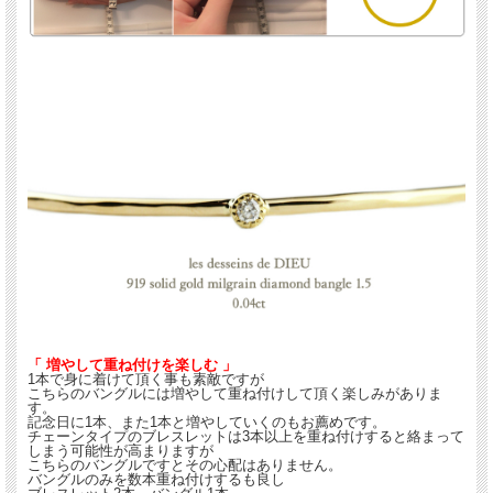
「 増やして重ね付けを楽しむ 」
1本で身に着けて頂く事も素敵ですが
こちらのバングルには増やして重ね付けして頂く楽しみがありま
す。
記念日に1本、また1本と増やしていくのもお薦めです。
チェーンタイプのブレスレットは3本以上を重ね付けすると絡まって
しまう可能性が高まりますが
こちらのバングルですとその心配はありません。
バングルのみを数本重ね付けするも良し