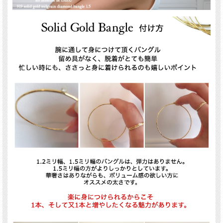
18金イエローゴールド製
0.04ct
les desseins de DIEU(レ・デッサン・ドゥ・デュー)
表参道にあるBijouterie euro flat(ビジュトリエ ユーロフラット)が発信するジュエリ
ーブランド
フランス語で『神の思し召し』という意味を持ち、 そのブランド名はグッドラッ
クチャームのように、身に着けた人を守ってくれるという意味が込められていま
す。
”教養のある美”をコンセプトに本物である事にこだわったジュエリーは、 繊細で上
品で可憐な、大人の女性に嬉しいアイテムがそろっています。