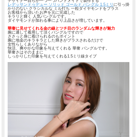
デザイナー自らが一つ一つハンドメイドで製作する
レデッサンドゥデュー ソリッド ゴールド バングル 1.5ミリ
に引っ掛
かりのない クラシカルな ミル打ち 一粒ダイヤモンドをプラス
お客様から頂いたお声を元に完成した
キラリと輝く 人気バングルです。
ダイヤモンドが加わる事により上品さが増しています。
華奢に見せてくれる金の線とツチ目のランダムな輝きが魅力
腕に通して着用して頂くバングルですので
ささっと身に着けられるのもポイント
腕に地金のキラキラとした輝きがプラスされるだけで
女性らしくありながら
快活、爽やかな印象を与えてくれる 華奢 バングルです。
華奢さはそのままに
しっかりした印象を与えてくれる1.5ミリ線タイプ
送料について詳しくはこちら(PC版)
*スマホ版はこちら
「 Solid Gold 」
地金の持つツヤと輝きを思う存分楽しむ。
1.5ミリ幅のしっかりとしたシンプルな18金の金線から1本1本丁寧に作られた ハン
ドメイド 華奢 バングルに、に引っ掛かりのない クラシカルな ミル打ち 一粒ダイ
ヤモンドをプラス。
キラリと輝く 人気バングルです。
デザイナー自らが一つ一つハンドメイドで製作する人気のシンプル バングルの1.5
ミリ幅タイプ。
ダイヤモンドが加わる事により上品さが増しています。
華奢に見せてくれる金の線とツチ目のランダムな輝きが魅力です。
華奢さはそのままに、しっかりした印象を与えてくれる1.5ミリ線タイプ。