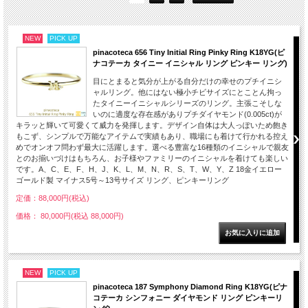
NEW
PICK UP
pinacoteca 656 Tiny Initial Ring Pinky Ring K18YG(ピ
ナコテーカ タイニー イニシャル リング ピンキー リング)
目にとまると気分が上がる自分だけの幸せのプチイニシ
ャルリング。他にはない極小チビサイズにとことん拘っ
たタイニーイニシャルシリーズのリング。主張こそしな
いのに適度な存在感がありプチダイヤモンド(0.005ct)が
キラッと輝いて可愛くて威力を発揮します。デザイン自体は大人っぽいため飽き
もこず、シンプルで万能なアイテムで実績もあり、職場にも着けて行かれる控え
めでオンオフ問わず最大に活躍します。選べる豊富な16種類のイニシャルで親友
とのお揃いづけはもちろん、お子様やファミリーのイニシャルを着けても楽しい
です。A、C、E、F、H、J、K、L、M、N、R、S、T、W、Y、Z 18金イエロー
ゴールド製 マイナス5号～13号サイズ リング、ピンキーリング
定価：88,000円(税込)
価格： 80,000円(税込 88,000円)
NEW
PICK UP
pinacoteca 187 Symphony Diamond Ring K18YG(ピナ
コテーカ シンフォニー ダイヤモンド リング ピンキーリ