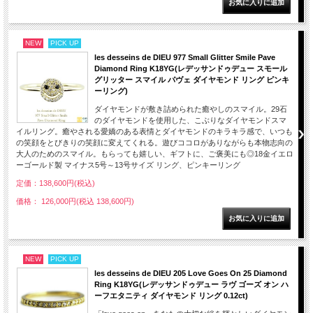
NEW
PICK UP
les desseins de DIEU 977 Small Glitter Smile Pave
Diamond Ring K18YG(レデッサンドゥデュー スモール
グリッター スマイル パヴェ ダイヤモンド リング ピンキ
ーリング)
ダイヤモンドが敷き詰められた癒やしのスマイル。29石
のダイヤモンドを使用した、こぶりなダイヤモンドスマ
イルリング。癒やされる愛嬌のある表情とダイヤモンドのキラキラ感で、いつも
の笑顔をとびきりの笑顔に変えてくれる。遊びココロがありながらも本物志向の
大人のためのスマイル。もらっても嬉しい、ギフトに、ご褒美にも◎18金イエロ
ーゴールド製 マイナス5号～13号サイズ リング、ピンキーリング
定価：138,600円(税込)
価格： 126,000円(税込 138,600円)
NEW
PICK UP
les desseins de DIEU 205 Love Goes On 25 Diamond
Ring K18YG(レデッサンドゥデュー ラヴ ゴーズ オン ハ
ーフエタニティ ダイヤモンド リング 0.12ct)