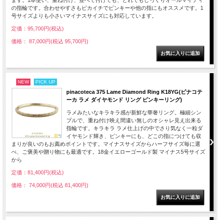
ます。1本使い、重ね付け、並べて付けても、どれでもしっくりオールマイティ
の指輪です。合わせやすさもピカイチでピンキーや他の指にもオススメです。1
号サイズよりも小さいマイナスサイズにも対応しています。
定価：95,700円(税込)
価格： 87,000円(税込 95,700円)
NEW
PICK UP
pinacoteca 375 Lame Diamond Ring K18YG(ピナコテ
ーカ ラメ ダイヤモンド リング ピンキーリング)
ラメみたいなキラキラ感が新鮮な華奢リング。極細シン
プルで、重ね付け映え間違い無しのオシャレ見え出来る
指輪です。キラキラ ラメ仕上げの中でさり気なく一粒ダ
イヤモンド輝き、ピンキーにも、どこの指につけても収
まりが良いのもお薦めポイントです。マイナスサイズからハーフサイズ毎に選
べ、ご褒美や贈り物にも最適です。18金イエローゴールド製 マイナス5号サイズ
から
定価：81,400円(税込)
価格： 74,000円(税込 81,400円)