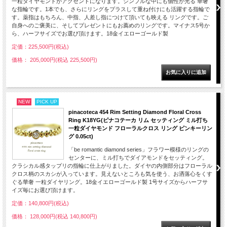
一粒ダイヤモンドがアクセントになります。シンプルな中にも個性が光る 華奢
な指輪です。1本でも、さらにリングをプラスして重ね付けにも活躍する指輪で
す。薬指はもちろん、中指、人差し指につけて頂いても映える リングです。ご
自身へのご褒美に、そしてプレゼントにもお薦めのリングです。マイナス5号か
ら、ハーフサイズでお選び頂けます。18金イエローゴールド製
定価：225,500円(税込)
価格： 205,000円(税込 225,500円)
NEW
PICK UP
pinacoteca 454 Rim Setting Diamond Floral Cross
Ring K18YG(ピナコテーカ リム セッティング ミル打ち
一粒ダイヤモンド フローラルクロス リング ピンキーリン
グ 0.05ct)
「be romantic diamond series」フラワー模様のリングの
センターに、ミル打ちでダイアモンドをセッティング。
クラシカル感タップリの指輪に仕上がりました。ダイヤの内側部分はフローラル
クロス柄のスカシが入っています。見えないところも気を使う、お洒落心をくす
ぐる華奢 一粒ダイヤリング。18金イエローゴールド製 1号サイズからハーフサ
イズ毎にお選び頂けます。
定価：140,800円(税込)
価格： 128,000円(税込 140,800円)