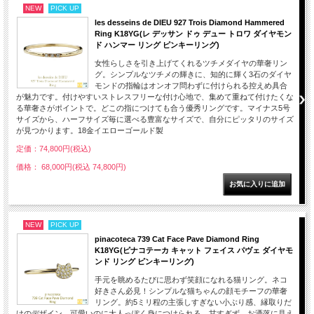
NEW
PICK UP
les desseins de DIEU 927 Trois Diamond Hammered
Ring K18YG(レ デッサン ドゥ デュー トロワ ダイヤモン
ド ハンマー リング ピンキーリング)
女性らしさを引き上げてくれるツチメダイヤの華奢リン
グ。シンプルなツチメの輝きに、知的に輝く3石のダイヤ
モンドの指輪はオンオフ問わずに付けられる控えめ具合
が魅力です。付けやすいストレスフリーな付け心地で、集めて重ねて付けたくな
る華奢さがポイントで。どこの指につけても合う優秀リングです。マイナス5号
サイズから、ハーフサイズ毎に選べる豊富なサイズで、自分にピッタリのサイズ
が見つかります。18金イエローゴールド製
定価：74,800円(税込)
価格： 68,000円(税込 74,800円)
NEW
PICK UP
pinacoteca 739 Cat Face Pave Diamond Ring
K18YG(ピナコテーカ キャット フェイス パヴェ ダイヤモ
ンド リング ピンキーリング)
手元を眺めるたびに思わず笑顔になれる猫リング。ネコ
好きさん必見！シンプルな猫ちゃんの顔モチーフの華奢
リング。約5ミリ程の主張しすぎない小ぶり感、縁取りだ
けのデザイン。可愛いのに大人っぽく身につけられる、甘すぎず、お洒落に見え