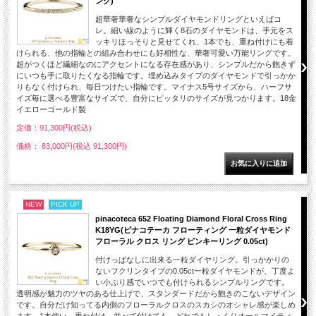
ング)
超華奢華奢なシンプルダイヤモンドリングといえばコ
レ。細い線のように輝く8石のダイヤモンドは、手元をス
ッキリほっそりと見せてくれ、1本でも、重ね付けにも着
けられる、他の指輪との組み合わせにも好相性な、華奢可愛い万能リングです。
超がつくほど繊細なのにアクセントになる存在感があり、シンプルだから飽きず
にいつも手に取りたくなる指輪です。埋め込みタイプのダイヤモンドで引っかか
りもなく付けられ、毎日つけたい指輪です。マイナス5号サイズから、ハーフサ
イズ毎に選べる豊富なサイズで、自分にピッタリのサイズが見つかります。18金
イエローゴールド製
定価：91,300円(税込)
価格： 83,000円(税込 91,300円)
NEW
PICK UP
pinacoteca 652 Floating Diamond Floral Cross Ring
K18YG(ピナコテーカ フローティング 一粒ダイヤモンド
フローラル クロス リング ピンキーリング 0.05ct)
付けっぱなしに出来る一粒ダイヤリング。引っかかりの
ないフクリンタイプの0.05ct一粒ダイヤモンドが、丁度よ
い小ぶり感でいつでも付けられるシンプルリングです。
透明感が魅力のツヤのある仕上げで、スタンダードだから飽きのこないデザイン
です。自分だけ知ってる内側のフローラルクロスのスカシのオシャレ感が楽しめ