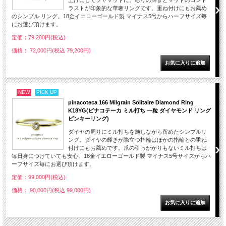
上げにしてツヤマットに。彫りの輝きとマットのコント
ラストが印象的な華奢リングです。重ね付けにもお薦め
のシンプル リング。18金イエローゴールド製 マイナス5号からハーフサイズ毎
にお選び頂けます。
定価：79,200円(税込)
価格： 72,000円(税込 79,200円)
NEW
PICK UP
pinacoteca 166 Milgrain Solitaire Diamond Ring
K18YG(ピナコテーカ ミル打ち 一粒 ダイヤモンド リング
ピンキーリング)
ダイヤの周りにミル打ちを施しながら留めたシンプルリ
ング。ダイヤの輝きが際立つ指輪はほかの指輪との重ね
付けにもお薦めです。爪の引っかかりもないミル打ちは
毎日身につけていても安心。18金イエローゴールド製 マイナス5号サイズからハ
ーフサイズ毎にお選び頂けます。
定価：99,000円(税込)
価格： 90,000円(税込 99,000円)