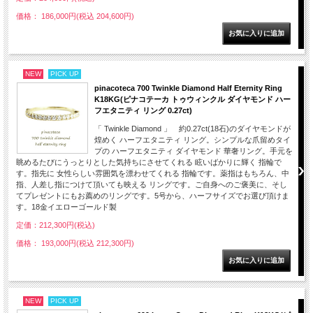
価格： 186,000円(税込 204,600円)
NEW
PICK UP
pinacoteca 700 Twinkle Diamond Half Eternity Ring
K18KG(ピナコテーカ トゥウィンクル ダイヤモンド ハー
フエタニティ リング 0.27ct)
「 Twinkle Diamond 」 約0.27ct(18石)のダイヤモンドが
煌めく ハーフエタニティ リング。シンプルな爪留めタイ
プの ハーフエタニティ ダイヤモンド 華奢リング。手元を
眺めるたびにうっとりとした気持ちにさせてくれる 眩いばかりに輝く 指輪で
す。指先に 女性らしい雰囲気を漂わせてくれる 指輪です。薬指はもちろん、中
指、人差し指につけて頂いても映える リングです。ご自身へのご褒美に、そし
てプレゼントにもお薦めのリングです。5号から、ハーフサイズでお選び頂けま
す。18金イエローゴールド製
定価：212,300円(税込)
価格： 193,000円(税込 212,300円)
NEW
PICK UP