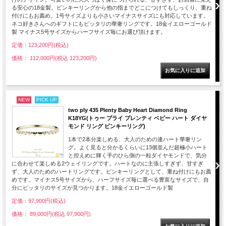
る安心の18金製。ピンキーリングから他の指までどこにつけてもしっくり、重ね
付けにもお薦め。1号サイズよりも小さいマイナスサイズにも対応しています。
ネコ好きさんへのギフトにもピッタリの華奢リングです。18金イエローゴールド
製 マイナス5号サイズからハーフサイズ毎にお選び頂けます。
定価：123,200円(税込)
価格： 112,000円(税込 123,200円)
NEW
PICK UP
two ply 435 Plenty Baby Heart Diamond Ring
K18YG(トゥー プライ プレンティ ベビー ハート ダイヤ
モンド リング ピンキーリング)
1本で2本分楽しめる、大人のための連ハート華奢リン
グ。よく見ると分かるくらいに13個並んだ超極小ハート
と控えめに輝く手のひら側の一粒ダイヤモンドで、気分
に合わせて楽しめる2ウェイリングです。ハートなのに主張しすぎず、甘すぎ
ず、大人のためのハートリングです。ピンキーリングとして、重ね付けにもお薦
めです。マイナス5号サイズから、ハーフサイズ毎に選べる豊富なサイズで、自
分にピッタリのサイズが見つかります。18金イエローゴールド製
定価：97,900円(税込)
価格： 89,000円(税込 97,900円)