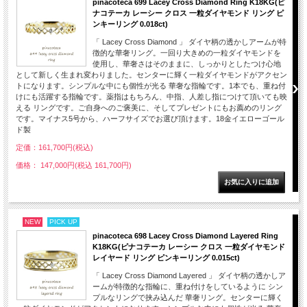
pinacoteca 699 Lacey Cross Diamond Ring K18KG(ピ
ナコテーカ レーシー クロス 一粒ダイヤモンド リング ピ
ンキーリング 0.018ct)
「 Lacey Cross Diamond 」 ダイヤ柄の透かしアームが特
徴的な華奢リング。一回り大きめの一粒ダイヤモンドを
使用し、華奢さはそのままに、しっかりとしたつけ心地
として新しく生まれ変わりました。センターに輝く一粒ダイヤモンドがアクセン
トになります。シンプルな中にも個性が光る 華奢な指輪です。1本でも、重ね付
けにも活躍する指輪です。薬指はもちろん、中指、人差し指につけて頂いても映
える リングです。ご自身へのご褒美に、そしてプレゼントにもお薦めのリング
です。マイナス5号から、ハーフサイズでお選び頂けます。18金イエローゴール
ド製
定価：161,700円(税込)
価格： 147,000円(税込 161,700円)
NEW
PICK UP
pinacoteca 698 Lacey Cross Diamond Layered Ring
K18KG(ピナコテーカ レーシー クロス 一粒ダイヤモンド
レイヤード リング ピンキーリング 0.015ct)
「 Lacey Cross Diamond Layered 」 ダイヤ柄の透かしア
ームが特徴的な指輪に、重ね付けをしているように シン
プルなリングで挟み込んだ 華奢リング。センターに輝く