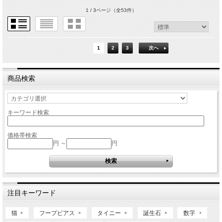
1 / 3ページ
（全53件）
1
2
3
次へ
商品検索
キーワード検索
価格帯検索
円 ～
円
注目キーワード
猫
フープピアス
タイニー
誕生石
数字