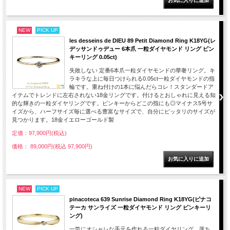
NEW
PICK UP
les desseins de DIEU 89 Petit Diamond Ring K18YG(レ
デッサンドゥデュー 6本爪 一粒ダイヤモンド リング ピン
キーリング 0.05ct)
失敗しない 定番6本爪一粒ダイヤモンドの華奢リング。キ
ラキラな上に毎日つけられる0.05ct一粒ダイヤモンドの指
輪です。重ね付けの1本に悩んだらコレ！スタンダードア
イテムでトレンドに左右されない18金リングです。付けるとおしゃれに見える知
的な輝きの一粒ダイヤリングです。ピンキーからどこの指にも◎マイナス5号サ
イズから、ハーフサイズ毎に選べる豊富なサイズで、自分にピッタリのサイズが
見つかります。18金イエローゴールド製
定価：97,900円(税込)
価格： 89,000円(税込 97,900円)
NEW
PICK UP
pinacoteca 639 Sunrise Diamond Ring K18YG(ピナコ
テーカ サンライズ 一粒ダイヤモンド リング ピンキーリ
ング)
一気にオシャレな手元を作れる一粒ダイヤリング。落ち