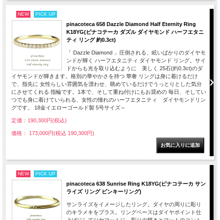
NEW
PICK UP
pinacoteca 658 Dazzle Diamond Half Eternity Ring
K18YG(ピナコテーカ ダズル ダイヤモンド ハーフエタニ
ティ リング 約0.3ct)
「 Dazzle Diamond 」圧倒される、眩いばかりのダイヤモ
ンドが輝く ハーフエタニティ ダイヤモンド リング。サイ
ドからも光を取り込むように 美しく 25石(約0.3ct)のダ
イヤモンドが輝きます。格別の華やかさを持つ 華奢 リングは身に着けるだけ
で、指先に 女性らしい雰囲気を漂わせ、眺めているだけでうっとりとした気分
にさせてくれる 指輪です。1本で、そして重ね付けにもお奨めの 毎日、そしてい
つでも身に着けていられる、女性の憧れのハーフエタニティ ダイヤモンドリン
グです。 18金イエローゴールド製 5号サイズ～
定価：190,300円(税込)
価格： 173,000円(税込 190,300円)
NEW
PICK UP
pinacoteca 638 Sunrise Ring K18YG(ピナコテーカ サン
ライズ リング ピンキーリング)
サンライズをイメージしたリング。ダイヤの周りに彫り
のキラメキをプラス。リングベースはダイヤポイント仕