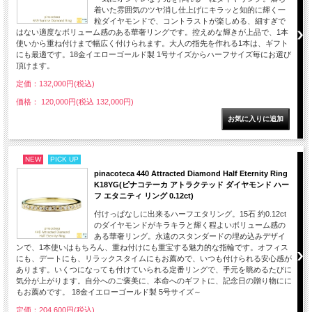
着いた雰囲気のツヤ消し仕上げにキラッと知的に輝く一
粒ダイヤモンドで、コントラストが楽しめる、細すぎで
はない適度なボリューム感のある華奢リングです。控えめな輝きが上品で、1本
使いから重ね付けまで幅広く付けられます。大人の指先を作れる1本は、ギフト
にも最適です。18金イエローゴールド製 1号サイズからハーフサイズ毎にお選び
頂けます。
定価：132,000円(税込)
価格： 120,000円(税込 132,000円)
NEW
PICK UP
pinacoteca 440 Attracted Diamond Half Eternity Ring
K18YG(ピナコテーカ アトラクテッド ダイヤモンド ハー
フ エタニティ リング 0.12ct)
付けっぱなしに出来るハーフエタリング。15石 約0.12ct
のダイヤモンドがキラキラと輝く程よいボリューム感の
ある華奢リング。永遠のスタンダードの埋め込みデザイ
ンで、1本使いはもちろん、重ね付けにも重宝する魅力的な指輪です。オフィス
にも、デートにも、リラックスタイムにもお薦めで、いつも付けられる安心感が
あります。いくつになっても付けていられる定番リングで、手元を眺めるたびに
気分が上がります。自分へのご褒美に、本命へのギフトに、記念日の贈り物にに
もお薦めです。 18金イエローゴールド製 5号サイズ～
定価：204,600円(税込)