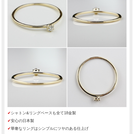
✔︎
シャトン&リングベースも全て18金製
✔︎
安心の日本製
✔︎
華奢なリングはシンプルにツヤのある仕上げ