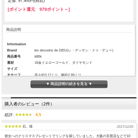
定価: 97,900円(税込)
[ポイント還元 979ポイント～]
商品説明
Information
Brand
les desseins de DIEU(レ・デッサン・ドゥ・デュー)
商品番号
ld89r
素材
18金イエローゴールド、ダイヤモンド
サイズ
モチーフ
高さ約3.17ミリ、幅約2.89ミリ
モチーフ厚み
約1.82ミリ
▼ 商品説明の続きを見る ▼
リング高さ(厚み)
約1.1ミリ
リング幅
約1.1ミリ
Diamond
1Pc(約2.35ミリ×1)
購入者のレビュー（2件）
カラット数
約0.05ct
生産国
日本
総評:
4.5
石。様
2017/12/25
彼女へのクリスマスプレゼントでリングを探していました。大阪の百貨店などで10