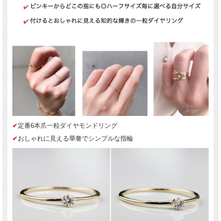
*スマホ版はこちら
✔︎
失敗しない 定番6本爪一粒ダイヤモンドの華奢リング
✔︎
キラキラな上に毎日つけられる0.05ct一粒ダイヤモンド
✔︎
重ね付けの1本に悩んだらコレ
✔︎
スタンダードアイテムでトレンドに左右されない18金リング
✔︎
ピンキーからどこの指にも◎ハーフサイズ毎に選べる自分サイズ
✔︎
付けるとおしゃれに見える知的な輝きの一粒ダイヤリング
✔︎
カジュアル派からキレイめにも◎ギフトにもお薦め
✔︎
定番6本爪一粒ダイヤモンドリング
les desseins de DIEU(レ・デッサン・ドゥ・デュー)
✔︎
おしゃれに見える華奢でシンプルな指輪
表参道にあるBijouterie euro flat(ビジュトリエ ユーロフラット)が発信するジュエリ
ーブランド
フランス語で『神の思し召し』という意味を持ち、 そのブランド名はグッドラッ
クチャームのように、身に着けた人を守ってくれるという意味が込められていま
す。
”教養のある美”をコンセプトに本物である事にこだわったジュエリーは、 繊細で上
品で可憐な、大人の女性に嬉しいアイテムがそろっています。