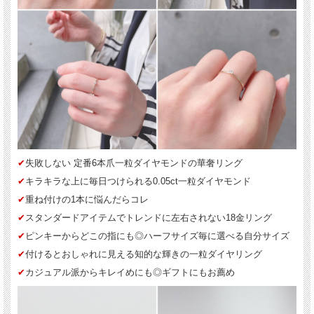
✔︎
失敗しない 定番6本爪一粒ダイヤモンドの華奢リング
✔︎
キラキラな上に毎日つけられる0.05ct一粒ダイヤモンド
✔︎
重ね付けの1本に悩んだらコレ
✔︎
スタンダードアイテムでトレンドに左右されない18金リング
✔︎
ピンキーからどこの指にも◎ハーフサイズ毎に選べる自分サイズ
✔︎
付けるとおしゃれに見える知的な輝きの一粒ダイヤリング
✔︎
カジュアル派からキレイめにも◎ギフトにもお薦め