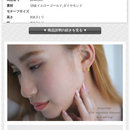
素材
18金イエローゴールド,ダイヤモンド
モチーフサイズ
高さ
約8.3ミリ
幅
約8.3ミリ
厚み
約0.75ミリ～約1.8ミリ
▼ 商品説明の続きを見る ▼
Diamond
1Pc×2(約1.7ミリ×2)
カラット数
約0.02ct×2
チェーンの長さ
-
生産国
日本