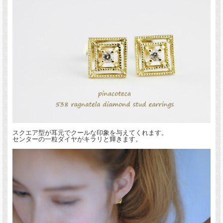
送料について詳しくはこちら(PC版)
*スマホ版はこちら
スクエア型が耳元でクールな印象を与えてくれます。
センターの一粒ダイヤがキラリと輝きます。
「 Ragnatela Diamond 」
蜘蛛の巣をイメージしたピアス。
細やかなミル打ちのクラシカルな雰囲気とセンターのダイヤの輝きに魅了されま
す。
程よい大きさながらもスッキリとしたシルエットで、コーディネートに取り入れや
すくアクセントになるピアスです。
デイリー使いにもお薦めの華奢ピアスです。
18金イエローゴールド製
pinacoteca(ピナコテーカ)