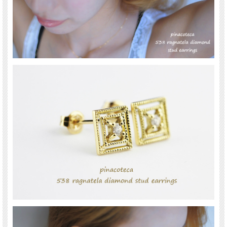
表参道にあるBijouterie euro flat(ビジュトリエ ユーロフラット)が発信するジュエリ
ー
les desseins de DIEU(レデッサンドゥデュー)の姉妹ブランド
イタリア語で『美術館、博物館』という意味を持つ。
”どこからみても”をコンセプトに、裏にもデザインがあったり、 小さくてもアクセ
ントになる事にこだわったジュエリーは、 シンプルなのにちょっと可愛い、毎日
身につけていたくなるアイテムがそろっています。