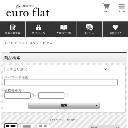
TOP
>
ピアス
>
スタッド ピアス
商品検索
キーワード検索
価格帯検索
円 ～
円
1 / 5ページ
（全89件）