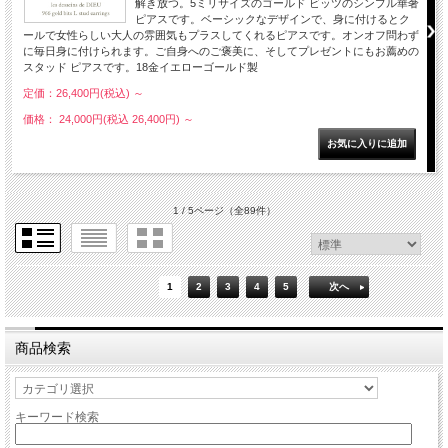
解き放つ。5ミリサイズのゴールド ビッツのシンプル華奢
ピアスです。ベーシックなデザインで、身に付けるとク
ールで女性らしい大人の雰囲気もプラスしてくれるピアスです。オンオフ問わず
に毎日身に付けられます。ご自身へのご褒美に、そしてプレゼントにもお薦めの
スタッド ピアスです。18金イエローゴールド製
定価：26,400円(税込)
～
価格： 24,000円(税込 26,400円)
～
1 / 5ページ
（全89件）
1
2
3
4
5
次へ
商品検索
キーワード検索