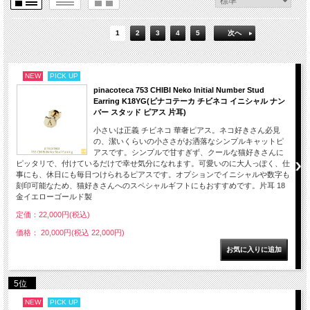
1
2
3
4
5
次へ
NEW
PICK UP
pinacoteca 753 CHIBI Neko Initial Number Stud
Earring K18YG(ピナコテーカ チビネコ イニシャル ナン
バー スタッド ピアス 片耳)
小さいは正義 チビネコ 華奢ピアス。ネコ好きさん必見
の、潔いくらいの小ささがお洒落なシンプルキャットピ
アスです。シンプルで甘すぎず、クールな猫好きさんに
ピッタリで、付けているだけで幸せ気分になれます。可愛いのに大人っぽく、仕
事にも、休日にも毎日つけられるピアスです。オプションでイニシャルや数字も
刻印可能なため、猫好きさんへのスペシャルギフトにもおすすめです。片耳 18
金イエローゴールド製
定価：22,000円(税込)
価格： 20,000円(税込 22,000円)
5位
NEW
PICK UP