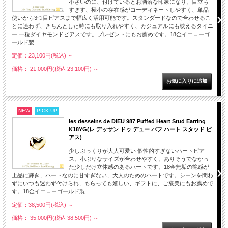
小さいのに、付けているとお洒落な印象になり、目立ち
すぎす、極小の存在感がコーディネートしやすく、単品
使いから3つ目ピアスまで幅広く活用可能です。スタンダードなので合わせるこ
とに迷わず、きちんとした時にも取り入れやすく、カジュアルにも映えるタイニ
ー 一粒ダイヤモンドピアスです。プレゼントにもお薦めです。18金イエローゴ
ールド製
定価：23,100円(税込)
～
価格： 21,000円(税込 23,100円)
～
NEW
PICK UP
les desseins de DIEU 987 Puffed Heart Stud Earring
K18YG(レ デッサン ドゥ デュー パフ ハート スタッド ピ
アス)
少しぷっくりが大人可愛い 個性的すぎないハートピア
ス。小ぶりなサイズが合わせやすく、ありそうでなかっ
た少しだけ立体感のあるハートです。18金無垢の艶感が
上品に輝き、ハートなのに甘すぎない、大人のためのハートです。シーンを問わ
ずにいつも迷わず付けられ、もらっても嬉しい、ギフトに、ご褒美にもお薦めで
す。18金イエローゴールド製
定価：38,500円(税込)
～
価格： 35,000円(税込 38,500円)
～