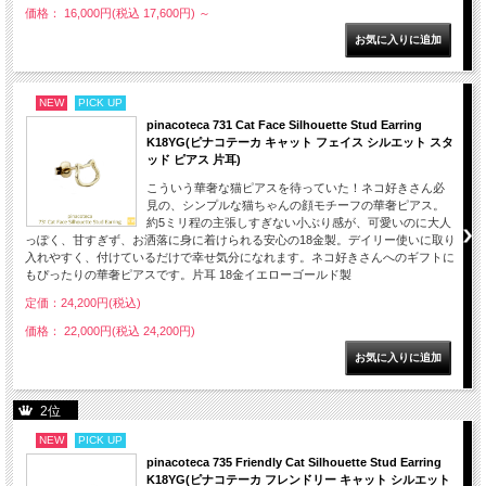
価格： 16,000円(税込 17,600円)
～
NEW
PICK UP
pinacoteca 731 Cat Face Silhouette Stud Earring
K18YG(ピナコテーカ キャット フェイス シルエット スタ
ッド ピアス 片耳)
こういう華奢な猫ピアスを待っていた！ネコ好きさん必
見の、シンプルな猫ちゃんの顔モチーフの華奢ピアス。
約5ミリ程の主張しすぎない小ぶり感が、可愛いのに大人
っぽく、甘すぎず、お洒落に身に着けられる安心の18金製。デイリー使いに取り
入れやすく、付けているだけで幸せ気分になれます。ネコ好きさんへのギフトに
もぴったりの華奢ピアスです。片耳 18金イエローゴールド製
定価：24,200円(税込)
価格： 22,000円(税込 24,200円)
2位
NEW
PICK UP
pinacoteca 735 Friendly Cat Silhouette Stud Earring
K18YG(ピナコテーカ フレンドリー キャット シルエット