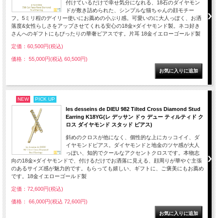
付けているだけで幸せ気分になれる、18石のダイヤモン
ドが敷き詰められた、シンプルな猫ちゃんの顔モチー
フ。5ミリ程のデイリー使いにお薦めの小ぶり感。可愛いのに大人っぽく、お洒
落度&女性らしさをアップさせてくれる安心の18金×ダイヤモンド製。ネコ好き
さんへのギフトにもぴったりの華奢ピアスです。片耳 18金イエローゴールド製
定価：60,500円(税込)
価格： 55,000円(税込 60,500円)
NEW
PICK UP
les desseins de DIEU 982 Tilted Cross Diamond Stud
Earring K18YG(レ デッサン ドゥ デュー ティルティド ク
ロス ダイヤモンド スタッド ピアス)
斜めのクロスが他になく、個性的な上にカッコイイ、ダ
イヤモンドピアス。ダイヤモンドと地金のツヤ感が大人
っぽい、知的でクールなアクセントクロスです。本物志
向の18金×ダイヤモンドで、付けるだけでお洒落に見える、顔周りが華やぐ主張
のあるサイズ感が魅力的です。もらっても嬉しい、ギフトに、ご褒美にもお薦め
です。18金イエローゴールド製
定価：72,600円(税込)
価格： 66,000円(税込 72,600円)