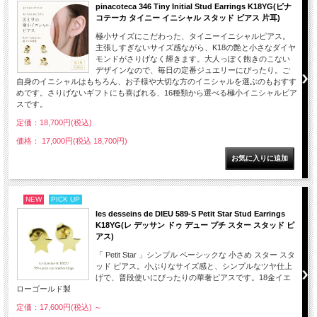
pinacoteca 346 Tiny Initial Stud Earrings K18YG(ピナ
コテーカ タイニー イニシャル スタッド ピアス 片耳)
極小サイズにこだわった、タイニーイニシャルピアス。
主張しすぎないサイズ感ながら、K18の艶と小さなダイヤ
モンドがさりげなく輝きます。大人っぽく飽きのこない
デザインなので、毎日の定番ジュエリーにぴったり。ご
自身のイニシャルはもちろん、お子様や大切な方のイニシャルを選ぶのもおすす
めです。さりげないギフトにも喜ばれる、16種類から選べる極小イニシャルピア
スです。
定価：18,700円(税込)
価格： 17,000円(税込 18,700円)
NEW
PICK UP
les desseins de DIEU 589-S Petit Star Stud Earrings
K18YG(レ デッサン ドゥ デュー プチ スター スタッド ピ
アス)
「 Petit Star 」シンプル ベーシックな 小さめ スター スタ
ッド ピアス。小ぶりなサイズ感と、シンプルなツヤ仕上
げで、普段使いにぴったりの華奢ピアスです。18金イエ
ローゴールド製
定価：17,600円(税込)
～