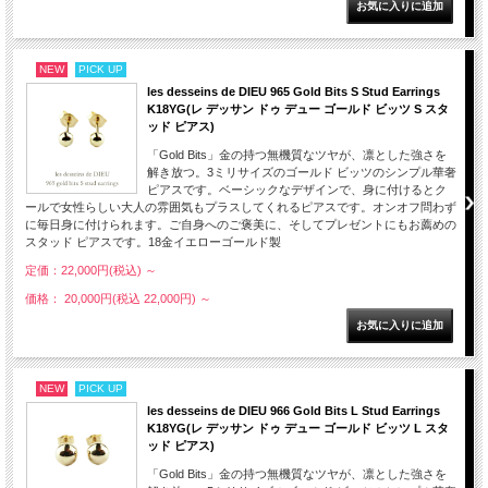
NEW
PICK UP
les desseins de DIEU 965 Gold Bits S Stud Earrings
K18YG(レ デッサン ドゥ デュー ゴールド ビッツ S スタ
ッド ピアス)
「Gold Bits」金の持つ無機質なツヤが、凛とした強さを
解き放つ。3ミリサイズのゴールド ビッツのシンプル華奢
ピアスです。ベーシックなデザインで、身に付けるとク
ールで女性らしい大人の雰囲気もプラスしてくれるピアスです。オンオフ問わず
に毎日身に付けられます。ご自身へのご褒美に、そしてプレゼントにもお薦めの
スタッド ピアスです。18金イエローゴールド製
定価：22,000円(税込)
～
価格： 20,000円(税込 22,000円)
～
NEW
PICK UP
les desseins de DIEU 966 Gold Bits L Stud Earrings
K18YG(レ デッサン ドゥ デュー ゴールド ビッツ L スタ
ッド ピアス)
「Gold Bits」金の持つ無機質なツヤが、凛とした強さを