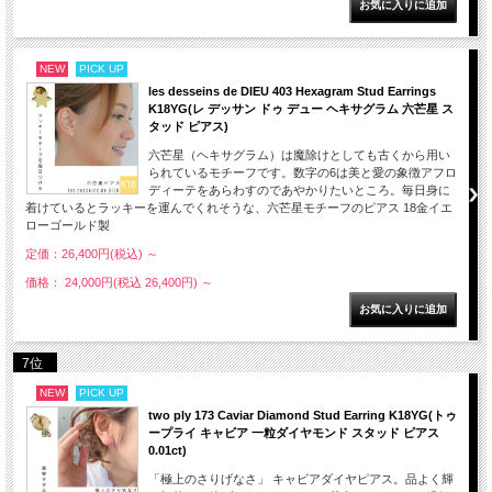
NEW
PICK UP
les desseins de DIEU 403 Hexagram Stud Earrings
K18YG(レ デッサン ドゥ デュー ヘキサグラム 六芒星 ス
タッド ピアス)
六芒星（ヘキサグラム）は魔除けとしても古くから用い
られているモチーフです。数字の6は美と愛の象徴アフロ
ディーテをあらわすのであやかりたいところ。毎日身に
着けているとラッキーを運んでくれそうな、六芒星モチーフのピアス 18金イエ
ローゴールド製
定価：26,400円(税込)
～
価格： 24,000円(税込 26,400円)
～
7位
NEW
PICK UP
two ply 173 Caviar Diamond Stud Earring K18YG(トゥ
ープライ キャビア 一粒ダイヤモンド スタッド ピアス
0.01ct)
「極上のさりげなさ」 キャビアダイヤピアス。品よく輝