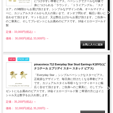
につけやすい華奢ピアス。ベーシックでクールな印象で
身につけられる「ラウンド」「トライアングル」「スク
エア」の3種類からお選び頂けます。シンプルなデザインの為、オールマイティ
ーに、カジュアルスタイルから大人の装いまで、オンオフ問わず、幅広い装いに
合わせて頂けます。マット仕上げ、又は艶仕上げからお選び頂けます。ご自身へ
のご褒美に、そしてプレゼントにもお薦めのピアスです。18金イエローゴールド
製
定価：33,000円(税込)
～
価格： 30,000円(税込 33,000円)
～
NEW
PICK UP
pinacoteca 712 Everyday Star Stud Earrings K18YG(ピ
ナコテーカ エブリデイ スター スタッド ピアス)
「Everyday Star 」シンプルベーシックなスターピアス。
正統派なデザインで、毎日身に付けたくなる華奢ピアス
です。カジュアルスタイル等様々なコーディネートに幅
広く合せて頂けます。ご自身へのご褒美に、そしてプレ
ゼントにもお薦めのピアスです。18金イエローゴールド製 ご希望の方にはイニ
シャル又は数字をお入れ致します。
定価：35,200円(税込)
～
価格： 32,000円(税込 35,200円)
～