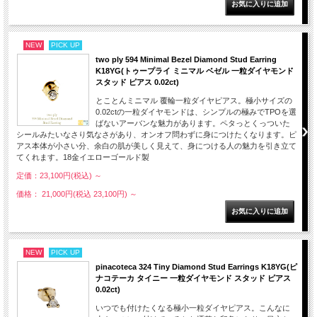
NEW
PICK UP
two ply 594 Minimal Bezel Diamond Stud Earring
K18YG(トゥープライ ミニマル ベゼル 一粒ダイヤモンド
スタッド ピアス 0.02ct)
とことんミニマル 覆輪一粒ダイヤピアス。極小サイズの
0.02ctの一粒ダイヤモンドは、シンプルの極みでTPOを選
ばないアーバンな魅力があります。ペタっとくっついた
シールみたいなさり気なさがあり、オンオフ問わずに身につけたくなります。ピ
アス本体が小さい分、余白の肌が美しく見えて、身につける人の魅力を引き立て
てくれます。18金イエローゴールド製
定価：23,100円(税込)
～
価格： 21,000円(税込 23,100円)
～
NEW
PICK UP
pinacoteca 324 Tiny Diamond Stud Earrings K18YG(ピ
ナコテーカ タイニー 一粒ダイヤモンド スタッド ピアス
0.02ct)
いつでも付けたくなる極小一粒ダイヤピアス。こんなに