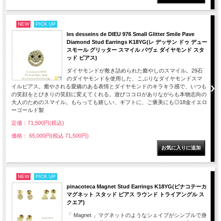
NEW
PICK UP
les desseins de DIEU 976 Small Glitter Smile Pave
Diamond Stud Earrings K18YG(レ デッサン ドゥ デュー
スモール グリッター スマイル パヴェ ダイヤモンド スタ
ッド ピアス)
ダイヤモンドが敷き詰められた癒やしのスマイル。29石
のダイヤモンドを使用した、こぶりなダイヤモンドスマ
イルピアス。癒やされる愛嬌のある表情とダイヤモンドのキラキラ感で、いつも
の笑顔をとびきりの笑顔に変えてくれる。遊びココロがありながらも本物志向の
大人のためのスマイル。もらっても嬉しい、ギフトに、ご褒美にも◎18金イエロ
ーゴールド製
定価：71,500円(税込)
価格： 65,000円(税込 71,500円)
NEW
PICK UP
pinacoteca Magnet Stud Earrings K18YG(ピナコテーカ
マグネット スタッド ピアス ラウンド トライアングル ス
クエア)
「 Magnet 」マグネットのようなシェイプがシンプルで身