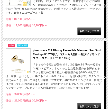
く知的な一粒ダイヤモンドです。華奢すぎるほどに繊細
な、0.01ctのありそうでなかった極小シンプルピアス仕事
中にも付けられるほどのさり気なさで、3つ目ピアスにも最適なデイリーピアス
です。18金イエローゴールド製
定価：18,700円(税込)
～
価格： 17,000円(税込 18,700円)
～
NEW
PICK UP
pinacoteca 622 2Prong Reversible Diamond Star Stud
Earrings K18YG(ピナコテーカ 2点留 一粒ダイヤモンド
スター スタッド ピアス 0.05ct)
「トゥルキラ感」が好みです。2点留め 2本爪の一粒ダイ
ヤモンドピアス。トゥルっとした透明感のある輝きとキ
ラッと控えめに輝く程よい存在感のある0.05ctのピアス
は、家事、お出かけ、仕事にも「オールマイティー」な使い勝手で、スタンダー
ドだからこそ、持っておきたい華奢ピアスです。裏に星のスカシが入り、自分だ
けが知っているお洒落を楽しめます。3つ目ピアスにもアレンジしやすいシンプ
ルデザインで、プレゼントにもお薦めです。18金イエローゴールド製
定価：30,800円(税込)
～
価格： 28,000円(税込 30,800円)
～