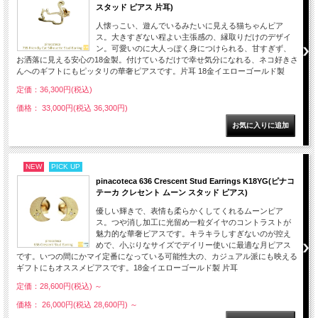
スタッド ピアス 片耳)
人懐っこい、遊んでいるみたいに見える猫ちゃんピア
ス。大きすぎない程よい主張感の、縁取りだけのデザイ
ン。可愛いのに大人っぽく身につけられる、甘すぎず、
お洒落に見える安心の18金製。付けているだけで幸せ気分になれる、ネコ好きさ
んへのギフトにもピッタリの華奢ピアスです。片耳 18金イエローゴールド製
定価：36,300円(税込)
価格： 33,000円(税込 36,300円)
NEW
PICK UP
pinacoteca 636 Crescent Stud Earrings K18YG(ピナコ
テーカ クレセント ムーン スタッド ピアス)
優しい輝きで、表情も柔らかくしてくれるムーンピア
ス。つや消し加工に光留め一粒ダイヤのコントラストが
魅力的な華奢ピアスです。キラキラしすぎないのが控え
めで、小ぶりなサイズでデイリー使いに最適な月ピアス
です。いつの間にかマイ定番になっている可能性大の、カジュアル派にも映える
ギフトにもオススメピアスです。18金イエローゴールド製 片耳
定価：28,600円(税込)
～
価格： 26,000円(税込 28,600円)
～