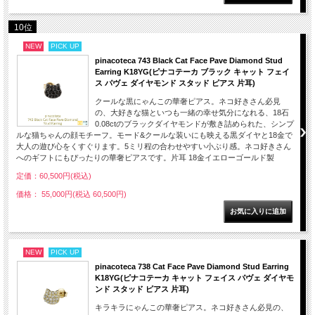
10位
NEW
PICK UP
pinacoteca 743 Black Cat Face Pave Diamond Stud
Earring K18YG(ピナコテーカ ブラック キャット フェイ
ス パヴェ ダイヤモンド スタッド ピアス 片耳)
クールな黒にゃんこの華奢ピアス。ネコ好きさん必見
の、大好きな猫といつも一緒の幸せ気分になれる、18石
0.08ctのブラックダイヤモンドが敷き詰められた、シンプ
ルな猫ちゃんの顔モチーフ。モード&クールな装いにも映える黒ダイヤと18金で
大人の遊び心をくすぐります。5ミリ程の合わせやすい小ぶり感。ネコ好きさん
へのギフトにもぴったりの華奢ピアスです。片耳 18金イエローゴールド製
定価：60,500円(税込)
価格： 55,000円(税込 60,500円)
NEW
PICK UP
pinacoteca 738 Cat Face Pave Diamond Stud Earring
K18YG(ピナコテーカ キャット フェイス パヴェ ダイヤモ
ンド スタッド ピアス 片耳)
キラキラにゃんこの華奢ピアス。ネコ好きさん必見の、