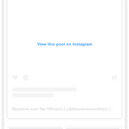
View this post on Instagram
Bijouterie euro flat Officialさん(@bijouterieeuroflat)がシェアした投稿