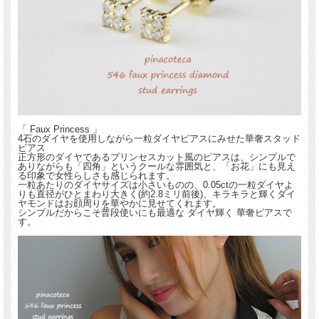
「 Faux Princess 」
4石のダイヤを使用しながら一粒ダイヤピアスにみせた華奢スタッド
ピアス
正方形のダイヤであるプリンセスカット風のピアスは、シンプルで
ありながらも「四角」というクールな雰囲気と、「お花」にも見え
る印象で女性らしさも感じられます。
一粒あたりのダイヤサイズは小さいものの、0.05ctの一粒ダイヤよ
りも直径がひとまわり大きく(約2.8ミリ前後)、キラキラと輝くダイ
ヤモンドはお顔周りを華やかに見せてくれます。
シンプルだからこそ普段使いにも最適な ダイヤ輝く 華奢ピアスで
す。