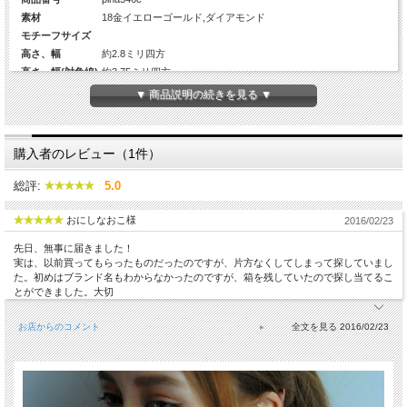
素材
18金イエローゴールド,ダイアモンド
モチーフサイズ
高さ、幅
約2.8ミリ四方
高さ、幅(対角線)
約3.75ミリ四方
厚み
約1.38ミリ
▼ 商品説明の続きを見る ▼
Diamond
4Pcs×2(約1.2ミリ×4)
カラット数
約0.03ct×2
チェーンの長さ
-
購入者のレビュー（1件）
生産国
日本
総評:
5.0
おにしなおこ様
2016/02/23
先日、無事に届きました！
実は、以前買ってもらったものだったのですが、片方なくしてしまって探していまし
た。初めはブランド名もわからなかったのですが、箱を残していたので探し当てるこ
とができました。大切
お店からのコメント
2016/02/23