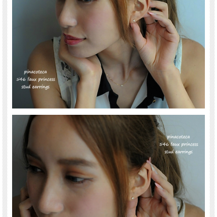
送料について詳しくはこちら(PC版)
*スマホ版はこちら
「 Faux Princess 」4石のダイヤを使用しながら一粒ダイヤピアスにみせた華奢ス
タッドピアス。
正方形のダイヤであるプリンセスカット風のピアスは、シンプルでありながらも
「四角」というクールな雰囲気と「お花」にも見える印象で女性らしさも感じられ
ます。
一粒あたりのダイヤサイズは小さいものの、0.05ctの一粒ダイヤよりも直径がひと
まわり大きく(約2.8ミリ前後)キラキラと輝くダイヤモンドはお顔周りを華やかに見
せてくれます。
シンプルだからこそ普段使いにも最適な ダイヤ輝く 華奢ピアスです。
18金イエローゴールド製