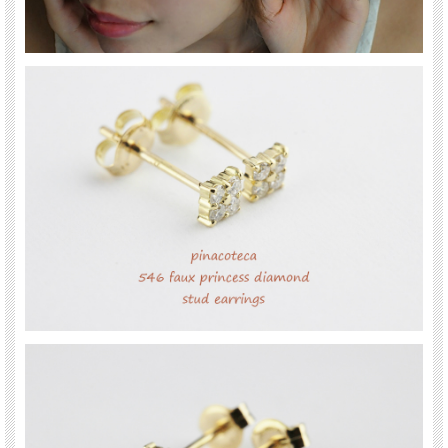
pinacoteca(ピナコテーカ)
表参道にあるBijouterie euro flat(ビジュトリエ ユーロフラット)が発信するジュエリ
ー
les desseins de DIEU(レデッサンドゥデュー)の姉妹ブランド
イタリア語で『美術館、博物館』という意味を持つ。
”どこからみても”をコンセプトに、裏にもデザインがあったり、 小さくてもアクセ
ントになる事にこだわったジュエリーは、 シンプルなのにちょっと可愛い、毎日
身につけていたくなるアイテムがそろっています。