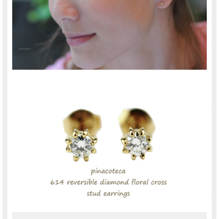
定番として、ひとつは持っていたい華奢 一粒ダイヤモンド ピアスです。
程よい存在感と華奢加減のバランスがよく手放せない存在になりそうです。
0.05ct
18金イエローゴールド製
pinacoteca(ピナコテーカ)
表参道にあるBijouterie euro flat(ビジュトリエ ユーロフラット)が発信するジュエリ
ー
les desseins de DIEU(レデッサンドゥデュー)の姉妹ブランド
イタリア語で『美術館、博物館』という意味を持つ。
”どこからみても”をコンセプトに、裏にもデザインがあったり、 小さくてもアクセ
ントになる事にこだわったジュエリーは、 シンプルなのにちょっと可愛い、毎日
身につけていたくなるアイテムがそろっています。