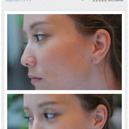
お店からのコメント
2017/09/08
送料について詳しくはこちら(PC版)
*スマホ版はこちら
「 Reversible Diamond 」
シンプルな一粒ダイヤの裏には柄の入った透かしが入るシリーズ。
ラウンド型を引き立てる8本爪の一粒ダイヤ ピアスです。
クロスにも見えるお花柄のスカシが裏にデザインされています。