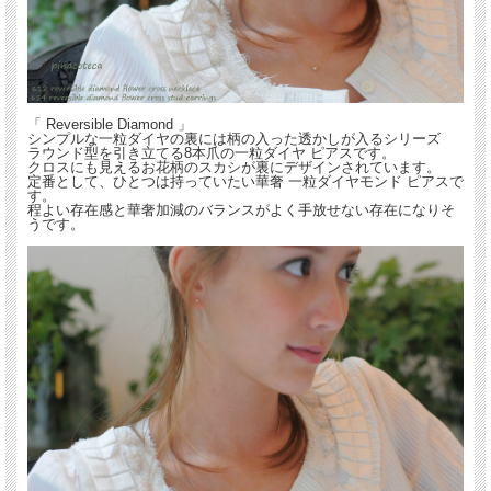
「 Reversible Diamond 」
シンプルな一粒ダイヤの裏には柄の入った透かしが入るシリーズ
ラウンド型を引き立てる8本爪の一粒ダイヤ ピアスです。
クロスにも見えるお花柄のスカシが裏にデザインされています。
定番として、ひとつは持っていたい華奢 一粒ダイヤモンド ピアスで
す。
程よい存在感と華奢加減のバランスがよく手放せない存在になりそ
うです。