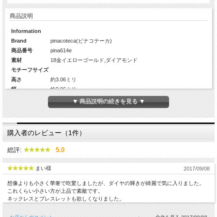
商品説明
Information
Brand
pinacoteca(ピナコテーカ)
商品番号
pina614e
素材
18金イエローゴールド,ダイアモンド
モチーフサイズ
高さ
約3.06ミリ
幅
約3.06ミリ
厚み
約1.99ミリ
▼ 商品説明の続きを見る ▼
Diamond
1Pc×2(約2.35ミリ×2)
カラット数
約0.05ct×2
チェーンの長さ
-
購入者のレビュー（1件）
生産国
日本
総評:
5.0
まい様
2017/09/08
想像よりも小さく華奢で吃驚しましたが、ダイヤの輝きが綺麗で気に入りました。
これくらい小さい方が上品で素敵です。
ネックレスとブレスレットも欲しくなりました。