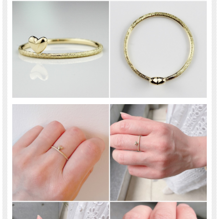
✔︎
ツヤとラメの輝きのコントラストが楽しめる
✔︎
アクセントになる個性的なハートの位置
✔︎
大人のための遊び心ある華奢リング
✔︎
ラメのキリッとした輝きで甘さ控えめのハート
✔︎
重ね付けも得意なデザイン
✔︎
18金無垢の輝き
✔︎
マイナスサイズのピンキーから通常サイズまで、豊富に選べる自分サイズ
les desseins de DIEU(レ・デッサン・ドゥ・デュー)
表参道にあるBijouterie euro flat(ビジュトリエ ユーロフラット)が発信するジュエリ
ーブランド
フランス語で『神の思し召し』という意味を持ち、 そのブランド名はグッドラッ
クチャームのように、身に着けた人を守ってくれるという意味が込められていま
す。
”教養のある美”をコンセプトに本物である事にこだわったジュエリーは、 繊細で上
品で可憐な、大人の女性に嬉しいアイテムがそろっています。