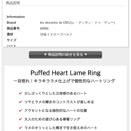
商品説明
Information
Brand
les desseins de DIEU(レ・デッサン・ドゥ・デュー)
商品番号
ld988r
素材
18金イエローゴールド
サイズ
ハート
幅
約4.5ミリ前後
▼ 商品説明の続きを見る ▼
厚み
約2.5ミリ前後
ハートのリング部分込
約4.7ミリ前後
リング高さ(厚み)
約1.1ミリ
リング幅
約1.1ミリ
生産国
日本