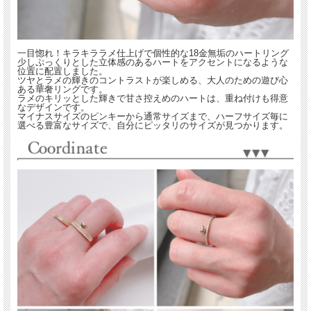
一目惚れ！キラキララメ仕上げで個性的な18金無垢のハートリング
少しぷっくりとした立体感のあるハートをアクセントになるような
位置に配置しました。
ツヤとラメの輝きのコントラストが楽しめる、大人のための遊び心
ある華奢リングです。
ラメのキリッとした輝きで甘さ控えめのハートは、重ね付けも得意
なデザインです。
マイナスサイズのピンキーから通常サイズまで、ハーフサイズ毎に
選べる豊富なサイズで、自分にピッタリのサイズが見つかります。