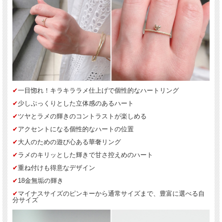
✔︎
一目惚れ！キラキララメ仕上げで個性的なハートリング
✔︎
少しぷっくりとした立体感のあるハート
✔︎
ツヤとラメの輝きのコントラストが楽しめる
✔︎
アクセントになる個性的なハートの位置
✔︎
大人のための遊び心ある華奢リング
✔︎
ラメのキリッとした輝きで甘さ控えめのハート
✔︎
重ね付けも得意なデザイン
✔︎
18金無垢の輝き
✔︎
マイナスサイズのピンキーから通常サイズまで、豊富に選べる自
分サイズ