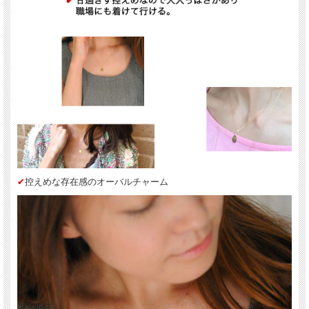
✔︎
Life with...のメッセージ入り
les desseins de DIEU(レ・デッサン・ドゥ・デュー)
表参道にあるBijouterie euro flat(ビジュトリエ ユーロフラット)が発信するジュエリ
ーブランド
フランス語で『神の思し召し』という意味を持ち、 そのブランド名はグッドラッ
クチャームのように、身に着けた人を守ってくれるという意味が込められていま
す。
”教養のある美”をコンセプトに本物である事にこだわったジュエリーは、 繊細で上
品で可憐な、大人の女性に嬉しいアイテムがそろっています。
✔︎
控えめな存在感のオーバルチャーム