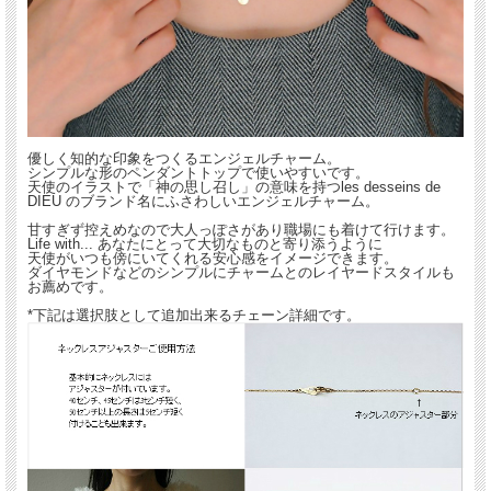
優しく知的な印象をつくるエンジェルチャーム。
シンプルな形のペンダントトップで使いやすいです。
天使のイラストで「神の思し召し」の意味を持つles desseins de
DIEU のブランド名にふさわしいエンジェルチャーム。
︎甘すぎず控えめなので大人っぽさがあり職場にも着けて行けます。
Life with... あなたにとって大切なものと寄り添うように
天使がいつも傍にいてくれる安心感をイメージできます。
ダイヤモンドなどのシンプルにチャームとのレイヤードスタイルも
お薦めです。
*下記は選択肢として追加出来るチェーン詳細です。