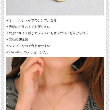
✔︎
オーバルシェイプのシンプルな形
✔︎
天使のイラストでお守り的に
✔︎
程よいサイズ感がオフィスにもオフの日にも着けられる
✔︎
安心の18金製
✔︎
シンプルなので合わせやすい
✔︎
Life with...のメッセージ入り