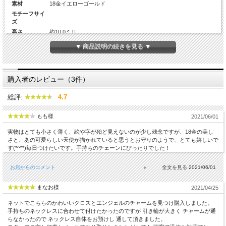
素材
18金イエローゴールド
モチーフサイ
ズ
高さ
約10.0ミリ
幅
約7.05ミリ
▼ 商品説明の続きを見る ▼
厚み
約0.68ミリ
Diamond
-
カラット数
-
購入者のレビュー（3件）
バチカンの大
外径：長さ：約5.0ミリ、幅2.42ミリ(当店の板ダルマが(幅約3.4ミ
きさ
リ)通るサイズ)
総評:
4.7
生産国
日本
もも様
2021/06/01
実物はとても小さく薄く、絵や字が殆ど見えないのが少し残念ですが、18金の美し
さと、あの可愛らしい天使が描かれていると思うとお守りのようで、とても嬉しいで
す(*^^*)毎日つけたいです。手持ちのチェーンにぴったりでした！
お店からのコメント
2021/06/01
まなお様
2021/04/25
ネットでこちらのかわいいクロスとエンジェルのチャームを見つけ購入しました。
手持ちのネックレスに合わせて付けたかったのですが 引き輪が大きく チャームが通
らなかったので ネックレス自体をお預けし 通して頂きました。