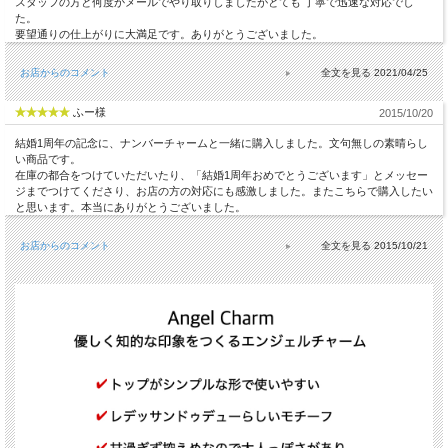
スタッフの方と何度かメールでやり取りしましたがとても 丁寧で迅速な対応でし
た。
要望通りの仕上がりに大満足です。ありがとうございました。
お店からのコメント
2021/04/25
ふー様
2015/10/20
結婚1周年の記念に、ナンバーチャームと一緒に購入しました。文句無しの素晴らし
い商品です。
在庫の都合をつけていただいたり、「結婚1周年おめでとうございます」とメッセー
ジまでつけてくださり、お店の方の対応にも感激しました。またこちらで購入したい
と思います。本当にありがとうございました。
お店からのコメント
2015/10/21
送料について詳しくはこちら(PC版)
*スマホ版はこちら
✔︎
オーバルシェイプのシンプルな形
✔︎
天使のイラストでお守り的に
✔︎
程よいサイズ感がオフィスにもオフの日にも着けられる
✔︎
安心の18金製
✔︎
シンプルなので合わせやすい