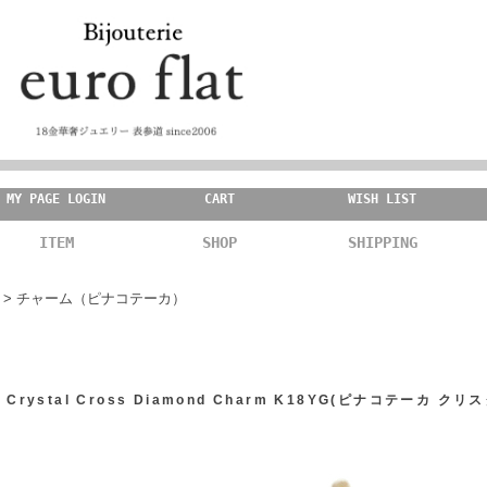
MY PAGE LOGIN
CART
WISH LIST
ITEM
SHOP
SHIPPING
>
チャーム（ピナコテーカ）
528 Crystal Cross Diamond Charm K18YG(ピナコテー