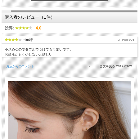
キャッチのサイ
高さ：約3.37ミリ(耳にあたる面の部分)、幅：約3.37ミリ(耳にあ
ズ
たる面の部分)
キャッチの許容
線径0.65ミリポスト専用
購入者のレビュー（1件）
範囲
ピアスポスト
線経：約0.65ミリ、長さ：約9.0ミリ
総評:
4.0
チェーンの長さ
-
生産国
日本
mimi様
2019/03/21
小さめなのでダブルでつけても可愛いです。
お値段がもう少し安いと嬉しい
お店からのコメント
2019/03/21