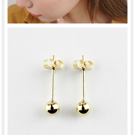
送料について詳しくはこちら(PC版)
*スマホ版はこちら
「Gold Bits」
金の持つ無機質なツヤが、凛とした強さを解き放つ
3ミリサイズのゴールド ビッツのシンプル華奢ピアスです。
ベーシックなデザインで、身に付けるとクールで女性らしい大人の雰囲気もプラス
してくれるピアスです。
オンオフ問わずに毎日身に付けられます。
ご自身へのご褒美に、そしてプレゼントにもお薦めのスタッド ピアスです。
18金イエローゴールド製
les desseins de DIEU(レ・デッサン・ドゥ・デュー)
表参道にあるBijouterie euro flat(ビジュトリエ ユーロフラット)が発信するジュエリ
ーブランド
フランス語で『神の思し召し』という意味を持ち、 そのブランド名はグッドラッ