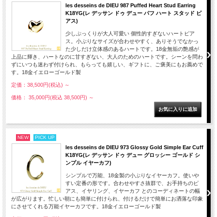
les desseins de DIEU 987 Puffed Heart Stud Earring
K18YG(レ デッサン ドゥ デュー パフ ハート スタッド ピ
アス)
少しぷっくりが大人可愛い 個性的すぎないハートピア
ス。小ぶりなサイズが合わせやすく、ありそうでなかっ
た少しだけ立体感のあるハートです。18金無垢の艶感が
上品に輝き、ハートなのに甘すぎない、大人のためのハートです。シーンを問わ
ずにいつも迷わず付けられ、もらっても嬉しい、ギフトに、ご褒美にもお薦めで
す。18金イエローゴールド製
定価：38,500円(税込)
～
価格： 35,000円(税込 38,500円)
～
NEW
PICK UP
les desseins de DIEU 973 Glossy Gold Simple Ear Cuff
K18YG(レ デッサン ドゥ デュー グロッシー ゴールド シ
ンプル イヤーカフ)
シンプルで万能、18金製の小ぶりなイヤーカフ。使いや
すい定番の形です。合わせやすさ抜群で、お手持ちのピ
アス、イヤリング、イヤーカフ とのコーディネートの幅
が広がります。忙しい朝にも簡単に付けられ、付けるだけで簡単にお洒落な印象
にさせてくれる万能イヤーカフです。18金イエローゴールド製