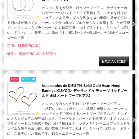
オシャレ見えが簡単に叶うフープピアス。デザイナー自
らが一つ一つハンドメイドで製作する、ツチメを付けた
ニュアンスあるランダムな輝きを放つ華奢に見せてくれ
る細い線が魅力です。ベーシックかつ極シンプルだから長く愛用することが可能
で、オフィスにもプライベートにも幅広く身につけて頂けます。もらっても嬉し
い、ギフトに、ご褒美にもお薦めです。横1.5センチ×縦1.8センチ 18金イエロー
ゴールド製
定価：16,500円(税込)
～
価格： 15,000円(税込 16,500円)
～
NEW
PICK UP
les desseins de DIEU 796 Solid Gold Heart Hoop
Earrings K18YG(レ デッサン ドゥ デュー ソリッドゴー
ルド 金線 ハート フープピアス)
オシャレなみんなが付けているハートフープピアス。
「格好いいのに女性らしい」繊細さが魅力の、一つ一つ
ハンドメイドで製作するハートフープピアスで、キレイ
め大人カジュアルが完成します。フープな上にハートがお洒落で、オフィスにも
プライベートにも幅広く身につけて頂けます。ツチメを付けたニュアンスあるラ
ンダムな輝きを放つ細い線が華奢に見せてくれます。もらっても嬉しい、ギフト
に、ご褒美にもお薦めです。18金イエローゴールド製