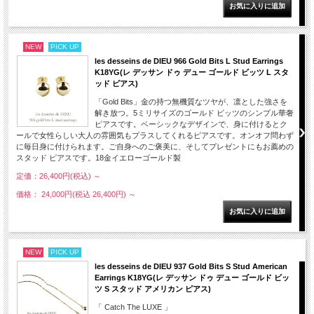
NEW
PICK UP
les desseins de DIEU 966 Gold Bits L Stud Earrings
K18YG(レ デッサン ドゥ デュー ゴールド ビッツ L スタ
ッド ピアス)
「Gold Bits」金の持つ無機質なツヤが、凛とした強さを
解き放つ。5ミリサイズのゴールド ビッツのシンプル華奢
ピアスです。ベーシックなデザインで、身に付けるとク
ールで女性らしい大人の雰囲気もプラスしてくれるピアスです。オンオフ問わず
に毎日身に付けられます。ご自身へのご褒美に、そしてプレゼントにもお薦めの
スタッド ピアスです。18金イエローゴールド製
定価：26,400円(税込)
～
価格： 24,000円(税込 26,400円)
～
NEW
PICK UP
les desseins de DIEU 937 Gold Bits S Stud American
Earrings K18YG(レ デッサン ドゥ デュー ゴールド ビッ
ツ S スタッド アメリカン ピアス)
「 Catch The LUXE 」