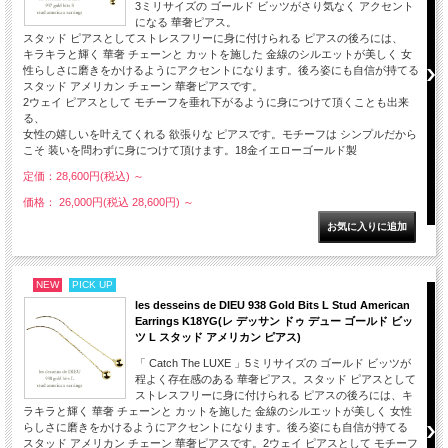
3ミリサイズの ゴールド ビッツがさり気なく アクセント
になる 華奢ピアス。
スタッド ピアスとしてストレスフリーに身に付けられる ピアスの後ろには、
キラキラと輝く 華奢 チェーンと カットを施した 金線のシルエットが美しく 女
性らしさに磨きをかけるようにアクセントになります。後ろ姿にも自信が持てる
スタッド アメリカン チェーン 華奢ピアスです。
2ウェイ ピアスとして モチーフを垂れ下がるように身につけて頂くことも出来
る、
女性の嬉しいを叶えてくれる 欲張りな ピアスです。モチーフは シンプルだから
こそ 装いを問わずに身につけて頂けます。18金イエローゴールド製
定価：28,600円(税込)
～
価格： 26,000円(税込 28,600円)
～
NEW
PICK UP
les desseins de DIEU 938 Gold Bits L Stud American
Earrings K18YG(レ デッサン ドゥ デュー ゴールド ビッ
ツ L スタッド アメリカン ピアス)
「 Catch The LUXE 」5ミリサイズの ゴールド ビッツが
程よく存在感のある 華奢ピアス。スタッド ピアスとして
ストレスフリーに身に付けられる ピアスの後ろには、キ
ラキラと輝く 華奢 チェーンと カットを施した 金線のシルエットが美しく 女性
らしさに磨きをかけるようにアクセントになります。後ろ姿にも自信が持てる
スタッド アメリカン チェーン 華奢ピアスです。2ウェイ ピアスとして モチーフ