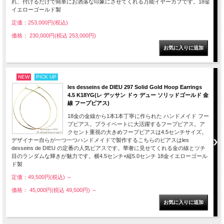
れ、付けるだけで簡単にお洒落な印象にさせてくれる万能イヤーカフです。18金
イエローゴールド製
定価：253,000円(税込)
価格： 230,000円(税込 253,000円)
NEW
PICK UP
les desseins de DIEU 297 Solid Gold Hoop Earrings
4.5 K18YG(レ デッサン ドゥ デュー ソリッドゴールド 金
線 フープピアス)
18金の金線から1本1本丁寧に作られた ハンドメイド フー
プピアス。プライベートに大活躍するフープピアス。ア
クセント重視の大きめフープピアスは4.5センチサイズ。
デザイナー自らが一つ一つハンドメイドで製作するこちらのピアスはles
desseins de DIEU の定番の人気ピアスです。華奢に見せてくれる金の線とツチ
目のランダムな輝きが魅力です。横4.5センチ×縦5.0センチ 18金イエローゴール
ド製
定価：49,500円(税込)
～
価格： 45,000円(税込 49,500円)
～