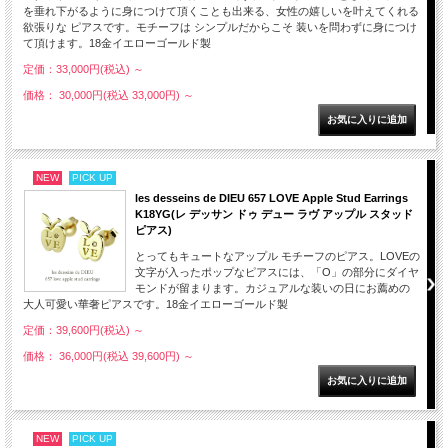
を垂れ下がるように身につけて頂くことも出来る、女性の嬉しいを叶えてくれる
欲張りな ピアスです。モチーフは シンプルだからこそ 装いを問わずに身につけ
て頂けます。18金イエローゴールド製
定価：33,000円(税込)
～
価格： 30,000円(税込 33,000円)
～
NEW
PICK UP
les desseins de DIEU 657 LOVE Apple Stud Earrings
K18YG(レ デッサン ドゥ デュー ラヴ アップル スタッド
ピアス)
とってもキュートなアップル モチーフのピアス。LOVEの
文字が入ったポップなピアスには、「O」の部分にダイヤ
モンドが留まります。カジュアルな装いの日にお薦めの
大人可愛い華奢ピアスです。18金イエローゴールド製
定価：39,600円(税込)
～
価格： 36,000円(税込 39,600円)
～
NEW
PICK UP