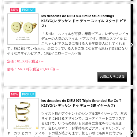
NEW
PICK UP
les desseins de DIEU 894 Smile Stud Earrings
K18YG(レ デッサン ドゥ デュー スマイル スタッド ピア
ス)
「 Smile 」スマイルが可愛い華奢ピアス。レデッサンドゥ
デューの人気のスマイル ピアスです。華奢なスマイル に
こちゃんピアスは身に着ける人を笑顔美人にしてくれま
す。身に着けている人も、身につけている人をご覧になる方も思わず笑顔になり
そうなスマイルピアス。18金イエローゴールド製
定価：61,600円(税込)
～
価格： 56,000円(税込 61,600円)
～
NEW
PICK UP
les desseins de DIEU 979 Triple Stranded Ear Cuff
K18YG(レ デッサン ドゥ デュー 3連 イヤーカフ)
ツイスト柄がアクセントのシンプル3連イヤーカフ。耳の
サイドに付けるデザインで、コーディネートにプラスす
るだけで、いつもの装いもお洒落に変化を付けられま
す。合わせやすく、お手持ちのピアス、イヤリング、イ
ヤーカフ とのコーディネートの幅が広がります。忙しい朝にも簡単に付けら