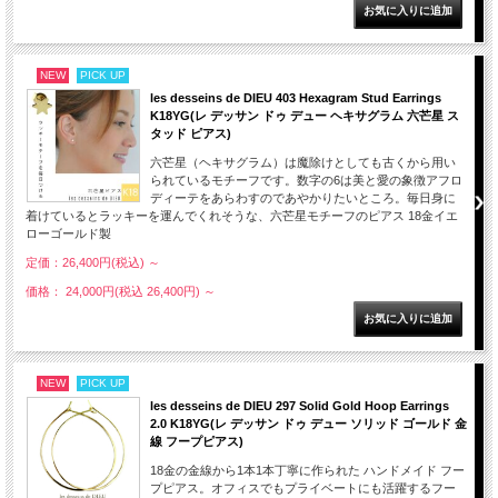
NEW
PICK UP
les desseins de DIEU 403 Hexagram Stud Earrings
K18YG(レ デッサン ドゥ デュー ヘキサグラム 六芒星 ス
タッド ピアス)
六芒星（ヘキサグラム）は魔除けとしても古くから用い
られているモチーフです。数字の6は美と愛の象徴アフロ
ディーテをあらわすのであやかりたいところ。毎日身に
着けているとラッキーを運んでくれそうな、六芒星モチーフのピアス 18金イエ
ローゴールド製
定価：26,400円(税込)
～
価格： 24,000円(税込 26,400円)
～
NEW
PICK UP
les desseins de DIEU 297 Solid Gold Hoop Earrings
2.0 K18YG(レ デッサン ドゥ デュー ソリッド ゴールド 金
線 フープピアス)
18金の金線から1本1本丁寧に作られた ハンドメイド フー
プピアス。オフィスでもプライベートにも活躍するフー