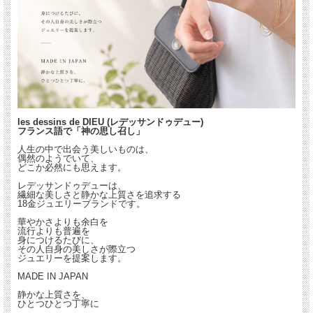
les dessins de DIEU (レデッサンドゥデュー)
フランス語で「神の思し召し」
人生の中で出会う美しいものは、
偶然のようでいて、
どこか必然にも思えます。
レデッサンドゥデューは、
繊細な美しさと静かな上質さを追求する
18金ジュエリーブランドです。
華やかさよりも余白を
流行よりも普遍を
身につけるたびに、
その人自身の美しさが際立つ
ジュエリーを提案します。
MADE IN JAPAN
静かな上質さを、
ひとつひとつ丁寧に