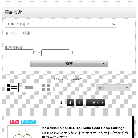
商品検索
キーワード検索
価格帯検索
円 ～
円
1 / 3ページ
（全45件）
1
2
3
次へ
NEW
PICK UP
les desseins de DIEU 121 Solid Gold Hoop Earrings
1.5 K18YG(レ デッサン ドゥ デュー ソリッドゴールド 金
線 フープピアス)