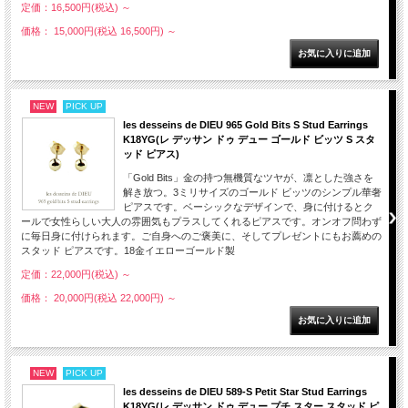
定価：16,500円(税込)
～
価格： 15,000円(税込 16,500円)
～
NEW
PICK UP
les desseins de DIEU 965 Gold Bits S Stud Earrings
K18YG(レ デッサン ドゥ デュー ゴールド ビッツ S スタ
ッド ピアス)
「Gold Bits」金の持つ無機質なツヤが、凛とした強さを
解き放つ。3ミリサイズのゴールド ビッツのシンプル華奢
ピアスです。ベーシックなデザインで、身に付けるとク
ールで女性らしい大人の雰囲気もプラスしてくれるピアスです。オンオフ問わず
に毎日身に付けられます。ご自身へのご褒美に、そしてプレゼントにもお薦めの
スタッド ピアスです。18金イエローゴールド製
定価：22,000円(税込)
～
価格： 20,000円(税込 22,000円)
～
NEW
PICK UP
les desseins de DIEU 589-S Petit Star Stud Earrings
K18YG(レ デッサン ドゥ デュー プチ スター スタッド ピ