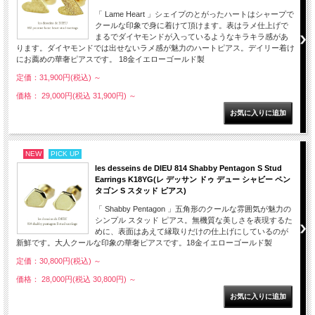
「 Lame Heart 」シェイプのとがったハートはシャープで
クールな印象で身に着けて頂けます。表はラメ仕上げで
まるでダイヤモンドが入っているようなキラキラ感があ
ります。ダイヤモンドでは出せないラメ感が魅力のハートピアス。デイリー着け
にお薦めの華奢ピアスです。 18金イエローゴールド製
定価：31,900円(税込)
～
価格： 29,000円(税込 31,900円)
～
NEW
PICK UP
les desseins de DIEU 814 Shabby Pentagon S Stud
Earrings K18YG(レ デッサン ドゥ デュー シャビー ペン
タゴン S スタッド ピアス)
「 Shabby Pentagon 」五角形のクールな雰囲気が魅力の
シンプル スタッド ピアス。無機質な美しさを表現するた
めに、表面はあえて縁取りだけの仕上げにしているのが
新鮮です。大人クールな印象の華奢ピアスです。18金イエローゴールド製
定価：30,800円(税込)
～
価格： 28,000円(税込 30,800円)
～