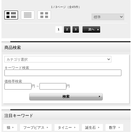
1 / 3ページ
（全45件）
1
2
3
次へ
商品検索
キーワード検索
価格帯検索
円 ～
円
注目キーワード
猫
フープピアス
タイニー
誕生石
数字