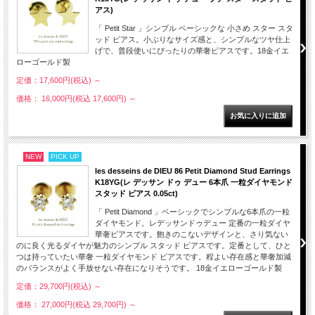
アス)
「 Petit Star 」シンプル ベーシックな 小さめ スター スタ
ッド ピアス。小ぶりなサイズ感と、シンプルなツヤ仕上
げで、普段使いにぴったりの華奢ピアスです。18金イエ
ローゴールド製
定価：17,600円(税込)
～
価格： 16,000円(税込 17,600円)
～
NEW
PICK UP
les desseins de DIEU 86 Petit Diamond Stud Earrings
K18YG(レ デッサン ドゥ デュー 6本爪 一粒ダイヤモンド
スタッド ピアス 0.05ct)
「 Petit Diamond 」ベーシックでシンプルな6本爪の一粒
ダイヤモンド。レデッサンドゥデュー 定番の一粒ダイヤ
華奢ピアスです。飽きのこないデザインと、さり気ない
のに良く光るダイヤが魅力のシンプル スタッド ピアスです。定番として、ひと
つは持っていたい華奢 一粒ダイヤモンド ピアスです。程よい存在感と華奢加減
のバランスがよく手放せない存在になりそうです。 18金イエローゴールド製
定価：29,700円(税込)
～
価格： 27,000円(税込 29,700円)
～