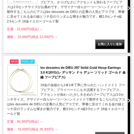
プピアス。さりげなさにアクセントも加わるフープピア
スは2.0センチサイズがお薦めです。デザイナー自らが一つ一つハンドメイドで
製作するこちらのピアスはles desseins de DIEU の定番の人気ピアスです。華奢
に見せてくれる金の線とツチ目のランダムな輝きが魅力です。横2.0センチ×縦
2.5センチ 18金イエローゴールド製
定価：22,000円(税込)
～
価格： 20,000円(税込 22,000円)
～
NEW
PICK UP
les desseins de DIEU 297 Solid Gold Hoop Earrings
3.0 K18YG(レ デッサン ドゥ デュー ソリッド ゴールド 金
線 フープピアス)
18金の金線から1本1本丁寧に作られた ハンドメイド フー
プピアス。プライベートにも大活躍するフープピアス。
アクセントが加わった少し大きめのフープピアスは3.0セ
ンチサイズ。デザイナー自らが一つ一つハンドメイドで製作するこちらのピアス
はles desseins de DIEU の定番の人気ピアスです。華奢に見せてくれる金の線と
ツチ目のランダムな輝きが魅力です。横3.0センチ×縦3.5センチ 18金イエローゴ
ールド製
定価：36,300円(税込)
～
価格： 33,000円(税込 36,300円)
～