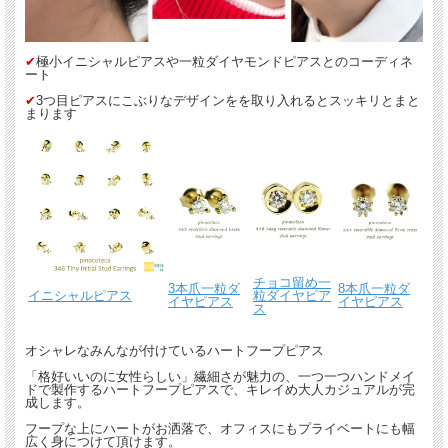
✔︎
極小イニシャルピアスや一粒ダイヤモンドピアスとのコーディネ
ート
✔︎
3つ目ピアスにこぶりなデザインをを取り入れるとスッキリとまと
まります
チョコ留め一
3本爪一粒ダ
8本爪一粒ダ
イニシャルピアス
粒ダイヤピア
イヤピアス
イヤピアス
ス
オシャレなみんなが付けているハートフープピアス
「格好いいのに女性らしい」繊細さが魅力の、一つ一つハンドメイ
ドで製作するハートフープピアスで、キレイめ大人カジュアルが完
成します。
フープな上にハートがお洒落で、オフィスにもプライベートにも幅
広く身につけて頂けます。