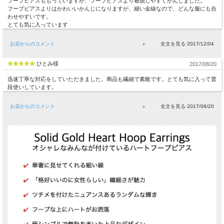
フープピアスももっていますが、フープピアスより着脱しやすくかんじました。
フープピアスよりはかわいいかんじになりますが、細い金線なので、どんな服にも合
わせやすいです。
とても気に入っています
お店からのコメント
2017/12/04
ひとみ様
2017/08/20
迅速丁寧な対応をしていただきました。商品も繊細で素敵です。とても気に入って普
段使いしています。
お店からのコメント
2017/08/20
送料について詳しくはこちら(PC版)
*スマホ版はこちら
✔︎
オシャレなみんなが付けているハートフープピアス
✔︎
キレイめ大人カジュアルが完成する
✔︎
華奢に見せてくれる細い線
✔︎
「格好いいのに女性らしい」繊細さが魅力
✔︎
ツチメを付けたニュアンスあるランダムな輝き