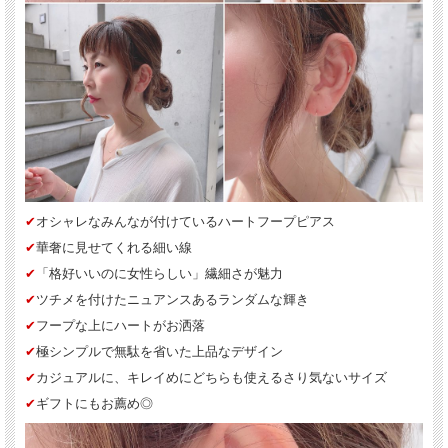
✔︎
オシャレなみんなが付けているハートフープピアス
✔︎
華奢に見せてくれる細い線
✔︎
「格好いいのに女性らしい」繊細さが魅力
✔︎
ツチメを付けたニュアンスあるランダムな輝き
✔︎
フープな上にハートがお洒落
✔︎
極シンプルで無駄を省いた上品なデザイン
✔︎
カジュアルに、キレイめにどちらも使えるさり気ないサイズ
✔︎
ギフトにもお薦め◎