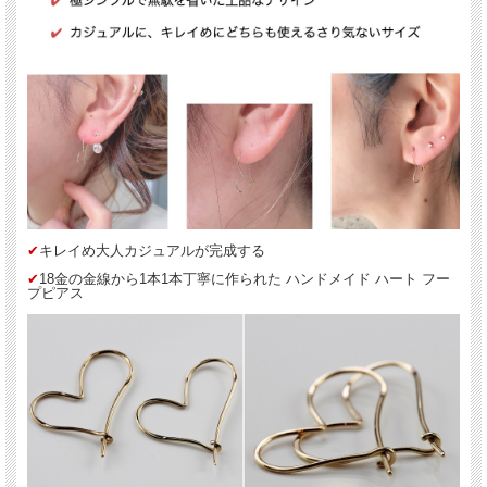
✔︎
18金の金線から1本1本丁寧に作られた ハンドメイド ハート フープピアス
✔︎
フープな上にハートがお洒落
✔︎
極シンプルで無駄を省いた上品なデザイン
✔︎
カジュアルに、キレイめにどちらも使えるさり気ないサイズ
✔︎
ギフトにもお薦め◎
*こちらのピアスには左右がございますので
片耳のみをご希望のお客様は左右をお間違いなくお選び下さい。
✔︎
キレイめ大人カジュアルが完成する
les desseins de DIEU(レ・デッサン・ドゥ・デュー)
✔︎
18金の金線から1本1本丁寧に作られた ハンドメイド ハート フー
表参道にあるBijouterie euro flat(ビジュトリエ ユーロフラット)が発信するジュエリ
プピアス
ーブランド
フランス語で『神の思し召し』という意味を持ち、 そのブランド名はグッドラッ
クチャームのように、身に着けた人を守ってくれるという意味が込められていま
す。
”教養のある美”をコンセプトに本物である事にこだわったジュエリーは、 繊細で上
品で可憐な、大人の女性に嬉しいアイテムがそろっています。