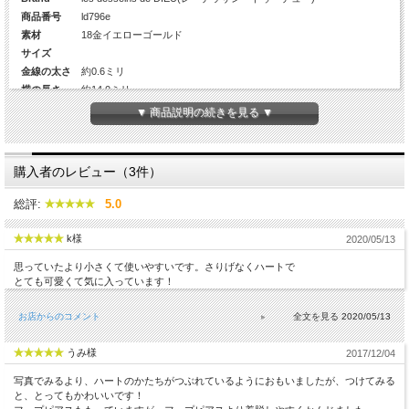
商品番号
ld796e
素材
18金イエローゴールド
サイズ
金線の太さ
約0.6ミリ
横の長さ
約14.0ミリ
縦の長さ
約15.0ミリ
▼ 商品説明の続きを見る ▼
Diamond
-
カラット数
-
生産国
日本
購入者のレビュー（3件）
総評:
5.0
k様
2020/05/13
思っていたより小さくて使いやすいです。さりげなくハートで
とても可愛くて気に入っています！
お店からのコメント
2020/05/13
うみ様
2017/12/04
写真でみるより、ハートのかたちがつぶれているようにおもいましたが、つけてみる
と、とってもかわいいです！