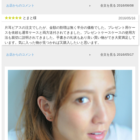
お店からのコメント
2016/06/08
とまと様
2016/05/16
片耳ピアスの注文でしたが、金額の割増は無く半分の価格でした。プレゼント用ケー
スを依頼も通常ケースと両方送付されてきました。プレゼントケースケースの使用方
法も親切に説明されてきました。手書きの礼状もあり良い買い物ができ大変満足して
います。気に入った物が見つかれば又購入したいと思います。
お店からのコメント
2016/05/17
送料について詳しくはこちら(PC版)
*スマホ版はこちら
少しぷっくりとしたハートシェイプが可愛い シンプル ハート スタッド ピアス。
恋のお守り 人気のハートの 華奢ピアスです。
シンプルなハートは、デイリー使いにぴったりのピアスです。
18金イエローゴールド製
les desseins de DIEU(レ・デッサン・ドゥ・デュー)
表参道にあるBijouterie euro flat(ビジュトリエ ユーロフラット)が発信するジュエリ
ーブランド
フランス語で『神の思し召し』という意味を持ち、 そのブランド名はグッドラッ
クチャームのように、身に着けた人を守ってくれるという意味が込められていま