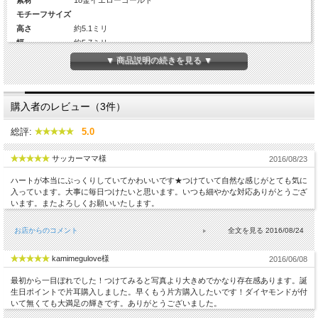
素材
18金イエローゴールド
モチーフサイズ
高さ
約5.1ミリ
幅
約5.7ミリ
厚み
約1.18ミリ
▼ 商品説明の続きを見る ▼
Diamond
-
カラット数
-
チェーンの長さ
-
購入者のレビュー（3件）
生産国
日本
総評:
5.0
サッカーママ様
2016/08/23
ハートが本当にぷっくりしていてかわいいです★つけていて自然な感じがとても気に
入っています。大事に毎日つけたいと思います。いつも細やかな対応ありがとうござ
います。またよろしくお願いいたします。
お店からのコメント
2016/08/24
kamimegulove様
2016/06/08
最初から一目ぼれでした！つけてみると写真より大きめでかなり存在感あります。誕
生日ポイントで片耳購入しました。早くもう片方購入したいです！ダイヤモンドが付
いて無くても大満足の輝きです。ありがとうございました。